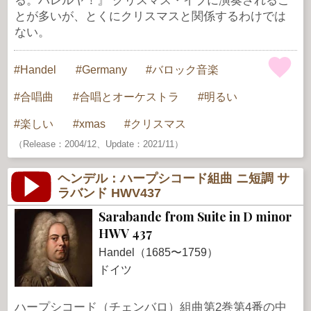
る。ハレルヤ！』 クリスマス・イブに演奏されるこ
とが多いが、とくにクリスマスと関係するわけでは
ない。
Handel
Germany
バロック音楽
合唱曲
合唱とオーケストラ
明るい
楽しい
xmas
クリスマス
（Release：2004/12、Update：2021/11）
ヘンデル：ハープシコード組曲 ニ短調 サ
ラバンド HWV437
Sarabande from Suite in D minor
HWV 437
Handel（1685〜1759）
ドイツ
ハープシコード（チェンバロ）組曲第2巻第4番の中