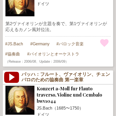
ドイツ
第2ヴァイオリンが主題を奏で、第1ヴァイオリンが
応えるカノン風対位法。
JS.Bach
Germany
バロック音楽
協奏曲
バイオリンとオーケストラ
（Release：2006/08、Update：2006/09）
バッハ：フルート、ヴァイオリン、チェン
バロのための協奏曲 第一楽章
Konzert a-Moll fur Flauto
traverso, Violine und Cembalo
bwv1044
JS.Bach（1685〜1750）
ドイツ