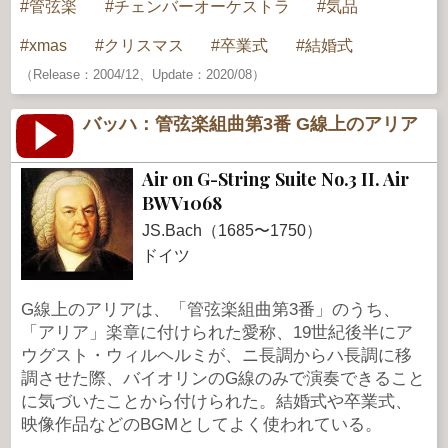
管弦楽
チェンバーオーケストラ
気品
xmas
クリスマス
卒業式
結婚式
（Release：2004/12、Update：2020/08）
バッハ：管弦楽組曲第3番 G線上のアリア
Air on G-String Suite No.3 II. Air
BWV1068
JS.Bach（1685〜1750）
ドイツ
G線上のアリアは、「管弦楽組曲第3番」のうち、
「アリア」楽章に付けられた愛称、19世紀後半にア
ウグスト・ウィルヘルミが、ニ長調からハ長調に移
調させた際、バイオリンのG線のみで演奏できること
に気づいたことから付けられた。結婚式や卒業式、
映像作品などのBGMとしてよく使われている。