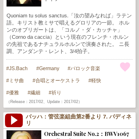
Quoniam tu solus sanctus.「汝の望みなれば」ラテン
語。キリスト教ミサで唱えるグロリアの一節。 ホル
ンのオブリガートは、「コルノ・ダ・カッチャ」
（Corno da caccia）という現在のフレンチ・ホルン
の先祖であるナチュラルホルンで演奏された。 ニ長
調、アンダンテ・レント、3/4拍子。
JS.Bach
Germany
バロック音楽
ミサ曲
合唱とオーケストラ
軽快
優雅
繊細
祈り
（Release：2017/02、Update：2017/02）
バッハ：管弦楽組曲第2番より 7. バディネ
リ
Orchestral Suite No.2：BWV1067