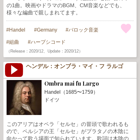
の1曲。映画やドラマのBGM、CM音楽などでも、
様々な編曲で親しまれてます。
Handel
Germany
バロック音楽
組曲
ハープシコード
（Release：2020/12、Update：2020/12）
ヘンデル：オンブラ・マイ・フ ラルゴ
Ombra mai fu Largo
Handel（1685〜1759）
ドイツ
このアリアはオペラ「セルセ」の冒頭で歌われるも
ので、ペルシアの王「セルセ」がプラタノの木陰に
向かって歌う場面で知られています。歌詞は木陰の