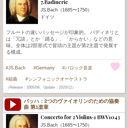
7.Badinerie
JS.Bach（1685〜1750）
ドイツ
フルートの速いパッセージが印象的。 バディネリと
は「冗談」とか「踊る」、「からかい」などの意
味。全体は2部形式で冒頭の主題が第2主題で発展す
る構成。
JS.Bach
Germany
バロック音楽
組曲
シンフォニックオーケストラ
（Release：2005/06、Update：2020/12）
バッハ：2つのヴァイオリンのための協奏
曲 第1楽章
Concerto for 2 Violins-1 BWV1043
JS.Bach（1685〜1750）