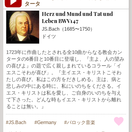
タータ
Herz und Mund und Tat und
Leben BWV147
JS.Bach（1685〜1750）
ドイツ
1723年に作曲したとされる全10曲からなる教会カン
タータの6番目と10番目に登場し、『主よ、人の望み
の喜びよ』の題で広く親しまれているコラール「イ
エスこそわが喜び」。『主イエス・キリストこそわ
たしの喜び。私はこの方をだきしめる。主は、病と
悲しみの中にある時に、私にいのちをくださる。イ
エス・キリストは私を愛し、ご自身のいのちを与え
て下さった。どんな時もイエス・キリストから離れ
ることは無い。』
JS.Bach
Germany
バロック音楽