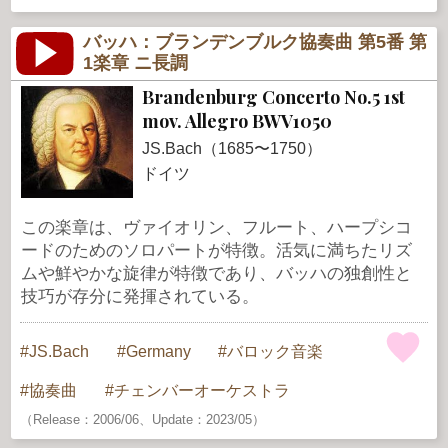
バッハ：ブランデンブルク協奏曲 第5番 第
1楽章 ニ長調
Brandenburg Concerto No.5 1st
mov. Allegro BWV1050
JS.Bach（1685〜1750）
ドイツ
この楽章は、ヴァイオリン、フルート、ハープシコ
ードのためのソロパートが特徴。活気に満ちたリズ
ムや鮮やかな旋律が特徴であり、バッハの独創性と
技巧が存分に発揮されている。
JS.Bach
Germany
バロック音楽
協奏曲
チェンバーオーケストラ
（Release：2006/06、Update：2023/05）