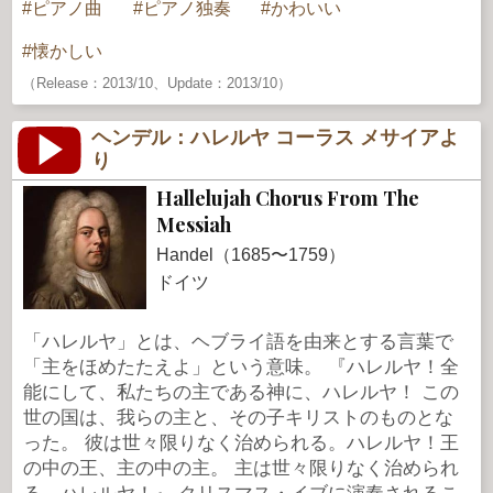
ピアノ曲
ピアノ独奏
かわいい
懐かしい
（Release：2013/10、Update：2013/10）
ヘンデル：ハレルヤ コーラス メサイアよ
り
Hallelujah Chorus From The
Messiah
Handel（1685〜1759）
ドイツ
「ハレルヤ」とは、ヘブライ語を由来とする言葉で
「主をほめたたえよ」という意味。 『ハレルヤ！全
能にして、私たちの主である神に、ハレルヤ！ この
世の国は、我らの主と、その子キリストのものとな
った。 彼は世々限りなく治められる。ハレルヤ！王
の中の王、主の中の主。 主は世々限りなく治められ