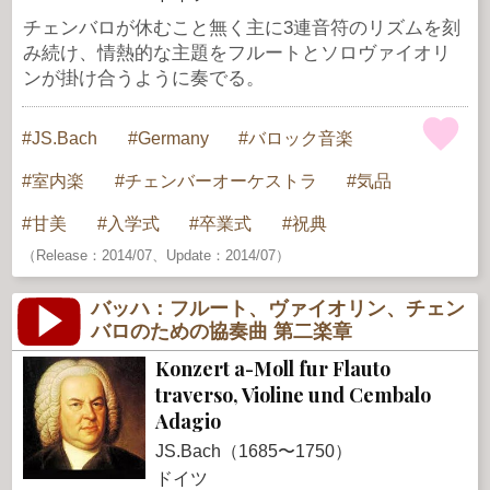
チェンバロが休むこと無く主に3連音符のリズムを刻
み続け、情熱的な主題をフルートとソロヴァイオリ
ンが掛け合うように奏でる。
JS.Bach
Germany
バロック音楽
室内楽
チェンバーオーケストラ
気品
甘美
入学式
卒業式
祝典
（Release：2014/07、Update：2014/07）
バッハ：フルート、ヴァイオリン、チェン
バロのための協奏曲 第二楽章
Konzert a-Moll fur Flauto
traverso, Violine und Cembalo
Adagio
JS.Bach（1685〜1750）
ドイツ