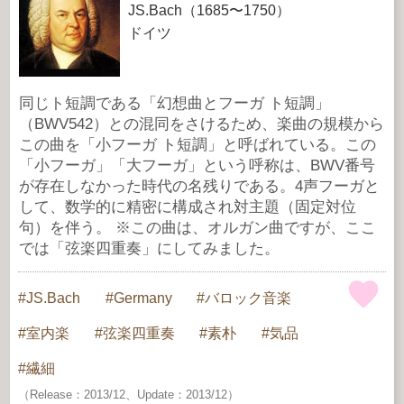
JS.Bach（1685〜1750）
ドイツ
同じト短調である「幻想曲とフーガ ト短調」
（BWV542）との混同をさけるため、楽曲の規模から
この曲を「小フーガ ト短調」と呼ばれている。この
「小フーガ」「大フーガ」という呼称は、BWV番号
が存在しなかった時代の名残りである。4声フーガと
して、数学的に精密に構成され対主題（固定対位
句）を伴う。 ※この曲は、オルガン曲ですが、ここ
では「弦楽四重奏」にしてみました。
JS.Bach
Germany
バロック音楽
室内楽
弦楽四重奏
素朴
気品
繊細
（Release：2013/12、Update：2013/12）