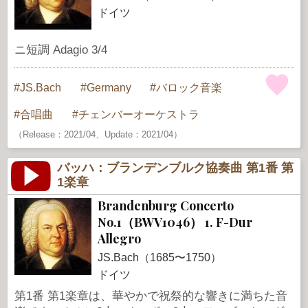
ドイツ
ニ短調 Adagio 3/4
JS.Bach
Germany
バロック音楽
合唱曲
チェンバーオーケストラ
（Release：2021/04、Update：2021/04）
バッハ：ブランデンブルク協奏曲 第1番 第
1楽章
Brandenburg Concerto
No.1（BWV1046） 1. F-Dur
Allegro
JS.Bach（1685〜1750）
ドイツ
第1番 第1楽章は、華やかで祝祭的な響きに満ちた音