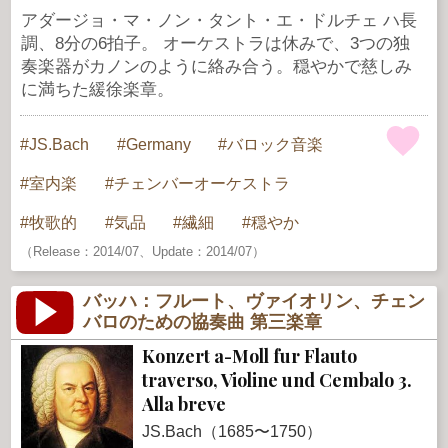
アダージョ・マ・ノン・タント・エ・ドルチェ ハ長
調、8分の6拍子。 オーケストラは休みで、3つの独
奏楽器がカノンのように絡み合う。穏やかで慈しみ
に満ちた緩徐楽章。
JS.Bach
Germany
バロック音楽
室内楽
チェンバーオーケストラ
牧歌的
気品
繊細
穏やか
（Release：2014/07、Update：2014/07）
バッハ：フルート、ヴァイオリン、チェン
バロのための協奏曲 第三楽章
Konzert a-Moll fur Flauto
traverso, Violine und Cembalo 3.
Alla breve
JS.Bach（1685〜1750）