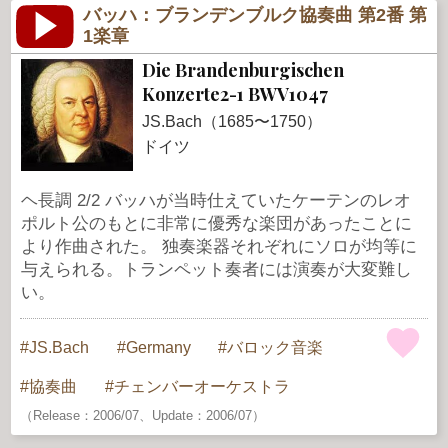
バッハ：ブランデンブルク協奏曲 第2番 第
1楽章
Die Brandenburgischen
Konzerte2-1 BWV1047
JS.Bach（1685〜1750）
ドイツ
ヘ長調 2/2 バッハが当時仕えていたケーテンのレオ
ポルト公のもとに非常に優秀な楽団があったことに
より作曲された。 独奏楽器それぞれにソロが均等に
与えられる。トランペット奏者には演奏が大変難し
い。
JS.Bach
Germany
バロック音楽
協奏曲
チェンバーオーケストラ
（Release：2006/07、Update：2006/07）