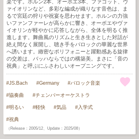
楽です。ホルン2本、オーボエ3本、ファゴット、ヴ
ァイオリンなど、多彩な編成が織りなす音色は、ま
るで宮廷の狩りや祝宴を思わせます。ホルンの力強
いファンファーレが高らかに響き、オーボエやヴァ
イオリンが軽やかに応答しながら、全体を明るく推
進します。舞曲風のリズムと生き生きとした対話が
絶え間なく展開し、聴き手をバロックの華麗な世界
へ誘います。緻密なポリフォニーと躍動感ある旋律
の交差は、バッハならではの構築美。まさに「音の
祝典」と呼ぶにふさわしいオープニングです。
JS.Bach
Germany
バロック音楽
協奏曲
チェンバーオーケストラ
明るい
軽快
気品
入学式
祝典
（Release：2005/12、Update：2025/08）