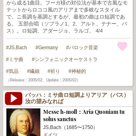
から成る1曲目。フーガ様の対位法が基本で古風なモ
テットからロココ風のアリアまで多岐なスタイル
で、ニ長調を基調とするが、最初の曲はロ短調であ
る。 五部合唱（ソプラノ1、2、アルト、テナー、バ
ス）。ロ短調、アダージョ、ラルゴ、 4/4
JS.Bach
Germany
バロック音楽
ミサ曲
シンフォニックオーケストラ
気品
繊細
祈り
神秘的
（Release：2005/02、Update：2005/02）
バッハ：ミサ曲ロ短調よりアリア（バス）
汝の望みなれば
Messe h-moll：Aria Quoniam tu
solus sanctus
JS.Bach（1685〜1750）
ドイツ