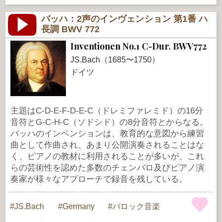
バッハ：2声のインヴェンション 第1番 ハ
長調 BWV 772
Inventionen No.1 C-Dur. BWV772
JS.Bach（1685〜1750）
ドイツ
主題はC-D-E-F-D-E-C（ドレミファレミド）の16分
音符とG-C-H-C（ソドシド）の8分音符とからなる。
バッハのインベンションは、教育的な意図から練習
曲として作曲され、あまり公開演奏されることはな
く、ピアノの教材に利用されることが多いが、これ
らの芸術性を認めた多数のチェンバロ及びピアノ演
奏家が様々なアプローチで録音を残している。
JS.Bach
Germany
バロック音楽