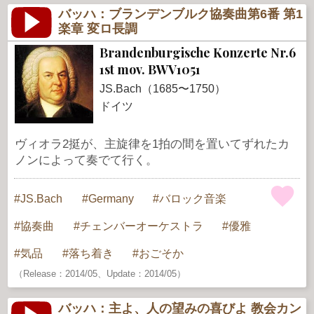
バッハ：ブランデンブルク協奏曲第6番 第1
楽章 変ロ長調
Brandenburgische Konzerte Nr.6
1st mov. BWV1051
JS.Bach（1685〜1750）
ドイツ
ヴィオラ2挺が、主旋律を1拍の間を置いてずれたカ
ノンによって奏でて行く。
JS.Bach
Germany
バロック音楽
協奏曲
チェンバーオーケストラ
優雅
気品
落ち着き
おごそか
（Release：2014/05、Update：2014/05）
バッハ：主よ、人の望みの喜びよ 教会カン