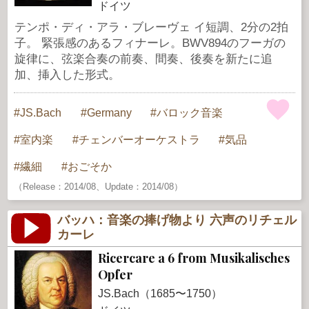
ドイツ
テンポ・ディ・アラ・ブレーヴェ イ短調、2分の2拍
子。 緊張感のあるフィナーレ。BWV894のフーガの
旋律に、弦楽合奏の前奏、間奏、後奏を新たに追
加、挿入した形式。
JS.Bach
Germany
バロック音楽
室内楽
チェンバーオーケストラ
気品
繊細
おごそか
（Release：2014/08、Update：2014/08）
バッハ：音楽の捧げ物より 六声のリチェル
カーレ
Ricercare a 6 from Musikalisches
Opfer
JS.Bach（1685〜1750）