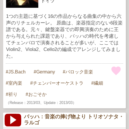
ドイツ
1つの主題に基づく16の作品からなる曲集の中から六
声のリチェルカーレ。 原曲は、楽器指定のない6段楽
譜である。元々、鍵盤楽器での即興演奏のために王
から与えられた課題であり、バッハの時代を考慮し
てチェンバロで演奏されることが多いが、ここでは
Violin2、Viola2、Cello2の編成でアレンジしてみまし
た。
JS.Bach
Germany
バロック音楽
室内楽
チェンバーオーケストラ
繊細
祈り
おごそか
（Release：2013/03、Update：2013/03）
バッハ：音楽の捧げ物より トリオソナタ・
ラルゴ