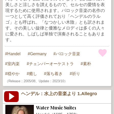
美しさと涼しさを讃えるもので、セルセの愛情を表
現するために使用されます。バロック音楽の名作の
一つとして高く評価されており「ヘンデルのラル
ゴ」とも呼ばれ、「なつかしい木陰」とも訳されま
す。その美しい旋律と優雅なメロディは多くの人々
に愛され、しばしば単独で演奏されることもありま
す。
Handel
Germany
バロック音楽
室内楽
チェンバーオーケストラ
素朴
穏やか
癒し
落ち着き
祈り
（Release：2005/08、Update：2023/10）
ヘンデル：水上の音楽より 1.Allegro
Water Music Suite1