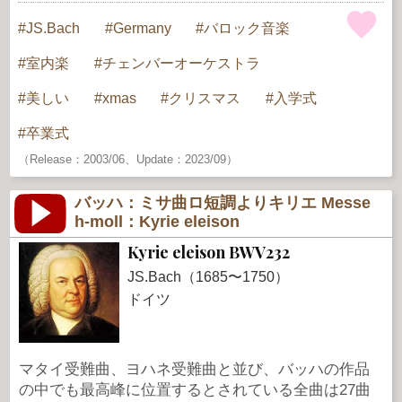
JS.Bach
Germany
バロック音楽
室内楽
チェンバーオーケストラ
美しい
xmas
クリスマス
入学式
卒業式
（Release：2003/06、Update：2023/09）
バッハ：ミサ曲ロ短調よりキリエ Messe
h-moll：Kyrie eleison
Kyrie eleison BWV232
JS.Bach（1685〜1750）
ドイツ
マタイ受難曲、ヨハネ受難曲と並び、バッハの作品
の中でも最高峰に位置するとされている全曲は27曲