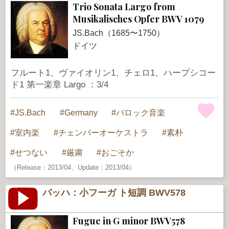
Trio Sonata Largo from
Musikalisches Opfer BWV 1079
JS.Bach（1685〜1750）
ドイツ
フルート1、ヴァイオリン1、チェロ1、ハープシコー
ド1 第一楽章 Largo ：3/4
JS.Bach
Germany
バロック音楽
室内楽
チェンバーオーケストラ
素朴
せつない
厳粛
おごそか
（Release：2013/04、Update：2013/04）
バッハ：小フーガ ト短調 BWV578
Fugue in G minor BWV578