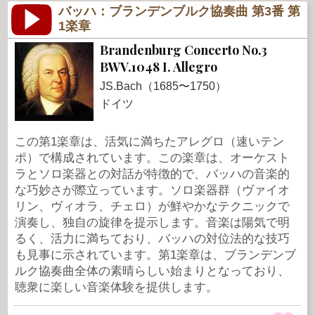
バッハ：ブランデンブルク協奏曲 第3番 第
1楽章
Brandenburg Concerto No.3
BWV.1048 I. Allegro
JS.Bach（1685〜1750）
ドイツ
この第1楽章は、活気に満ちたアレグロ（速いテン
ポ）で構成されています。この楽章は、オーケスト
ラとソロ楽器との対話が特徴的で、バッハの音楽的
な巧妙さが際立っています。ソロ楽器群（ヴァイオ
リン、ヴィオラ、チェロ）が鮮やかなテクニックで
演奏し、独自の旋律を提示します。音楽は陽気で明
るく、活力に満ちており、バッハの対位法的な技巧
も見事に示されています。第1楽章は、ブランデンブ
ルク協奏曲全体の素晴らしい始まりとなっており、
聴衆に楽しい音楽体験を提供します。