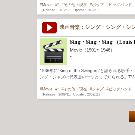
Movie
*
その他・現在
ポップ
ビッグバンド
（Release：2012/02、Update：2012/02）
映画音楽：シング・シング・シ
Sing・Sing・Sing （Louis
Movie（1901〜1946）
*
1936年に”King of the Swingers”と語
ング・ジャズの代表曲の一つとして知られる。T
Movie
*
その他・現在
ジャズ
ビッグバンド
（Release：2009/11、Update：2009/11）