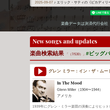
2025-09-07
♪ エリック・サティの《ピカディリ
楽曲データは決済代行会社
New songs and updates
楽曲検索結果
#ビッグ
（7/530）
グレン ミラー：イン・ザ・ムー
In The Mood
Glenn Miller（1904〜1944）
アメリカ
1939年にグレン・ミラー楽団の演奏によりヒッ