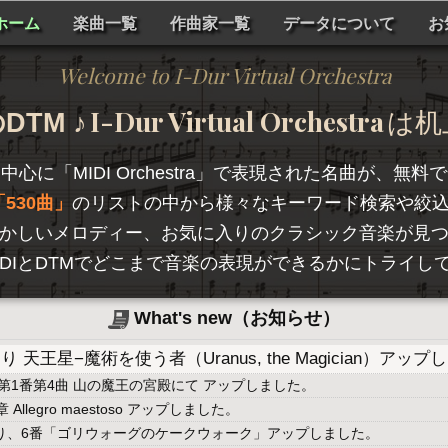
ホーム
楽曲一覧
作曲家一覧
データについて
お
Welcome to I-Dur Virtual Orchestra
I-Dur Virtual Orchestra
TM ♪
は机
を中心に「
MIDI Orchestra
」で表現された名曲が、無料で
530曲
のリストの中から様々なキーワード検索や絞
かしいメロディー、お気に入りのクラシック音楽が見
hestraは、MIDIとDTMでどこまで音楽の表現ができるかに
What's new（お知らせ）
天王星−魔術を使う者（Uranus, the Magician）アッ
第1番第4曲 山の魔王の宮殿にて アップしました。
llegro maestoso アップしました。
より、6番「ゴリウォーグのケークウォーク」アップしました。