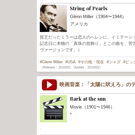
String of Pearls
Glenn Miller（1904〜1944）
アメリカ
貧乏だったミラーは恋人のへレンに、イミテーシ
記念日に本物の「真珠の首飾り」とこの曲を、苦労を
ヴァージョンです。）
Glenn Miller
USA
その他・現在
ジャズ
ビッ
（Release：2010/02、Update：2010/02）
映画音楽：「太陽に吠えろ」のテ
Bark at the sun
Movie（1901〜1946）
*
.