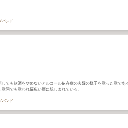
グバンド
窮しても飲酒をやめないアルコール依存症の夫婦の様子を歌った歌であ
た歌詞でも歌われ幅広い層に親しまれている。
グバンド