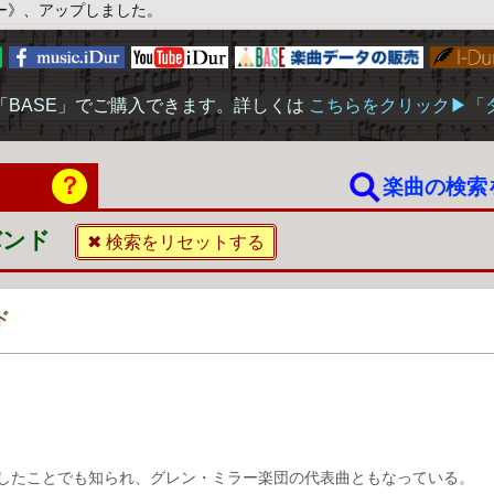
ー》、アップしました。
「BASE」でご購入できます。詳しくは
こちらをクリック▶︎
？
楽曲の検索
バンド
✖ 検索をリセットする
ド
トしたことでも知られ、グレン・ミラー楽団の代表曲ともなっている。