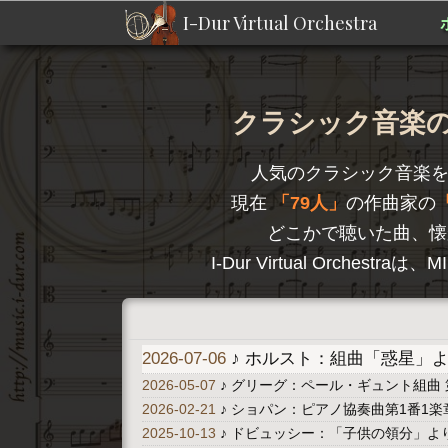
I-Dur Virtual Orchestra
クラシック音楽のD
人気のクラシック音楽
現在
79人
の作曲家の
どこかで聴いた曲、懐
I-Dur Virtual Orc
2026-07-06
♪ ホルスト：組曲「惑星」より 
2026-05-07
♪ グリーグ：ペール・ギュント組曲 
2026-02-21
♪ ショパン：ピアノ協奏曲第1番1楽章 A
2025-10-13
♪ ドビュッシー：「子供の領分」