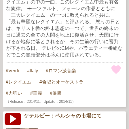
クイエム」の中の一曲、このレクイエム中最も有名
な旋律。 モーツァルト、フォーレの作品とともに
「三大レクイエム」の一つに数えられると共に、
「最も華麗なレクイエム」と評される。 怒りの日と
は、キリスト教の終末思想の一つで、世界の終末の
日に過去の全ての人間を地上に復活させ、天国に行
けるか地獄に落とされるか、その生前の行いに審判
が下される日。 テレビのCMや、バラエティー番組な
どでこの冒頭部分は盛んに使用されている。
Verdi
Italy
ロマン派音楽
レクイエム
合唱とオーケストラ
力強い
華麗
厳粛
（Release：2014/11、Update：2014/11）
ケテルビー：ペルシャの市場にて