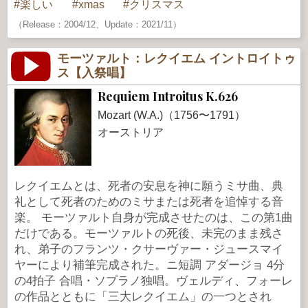
楽しい
xmas
クリスマス
（Release：2004/12、Update：2021/11）
モーツァルト：レクイエム イントロイトゥ
ス【入祭唱】
Requiem Introitus K.626
Mozart (W.A.)（1756〜1791）
オーストリア
レクイエムとは、死者の安息を神に願うミサ曲、典
礼として死者のためのミサまたは死者を追悼する音
楽。 モーツァルト自身が完成させたのは、この第1曲
だけである。モーツァルトの死後、未完のまま残さ
れ、弟子のフランツ・クサーヴァー・ジュースマイ
ヤーにより補筆完成された。ニ短調 アダージョ 4分
の4拍子 合唱・ソプラノ独唱。ヴェルディ、フォーレ
の作品とともに「三大レクイエム」の一つとされ