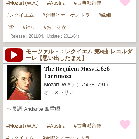
Mozart (W.A.)
Austria
古典派音楽
レクイエム
合唱とオーケストラ
繊細
愛
祈り
おごそか
（Release：2011/04、Update：2011/04）
モーツァルト：レクイエム 第6曲 レコルダ
ーレ【思い出したまえ】
The Requiem Mass K.626
Lacrimosa
Mozart (W.A.)（1756〜1791）
オーストリア
ヘ長調 Andante 四重唱
Mozart (W.A.)
Austria
古典派音楽
レクイエム
合唱とオーケストラ