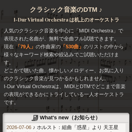
クラシック音楽のDTM ♪
I-Dur Virtual Orchestra
は机上のオーケストラ
人気のクラシック音楽を中心に「
MIDI Orchestra
」で
表現された名曲が、無料で全曲フル試聴できます。
現在
79人
の作曲家の
530曲
のリストの中から
様々なキーワード検索や絞込みでご試聴いただけま
す。
どこかで聴いた曲、懐かしいメロディー、お気に入り
のクラシック音楽が見つかるかもしれません。
I-Dur Virtual Orchestraは、MIDIとDTMでどこまで音楽
の表現ができるかにトライしている一人オーケストラ
です。
What's new（お知らせ）
2026-07-06
♪ ホルスト：組曲「惑星」より 天王星