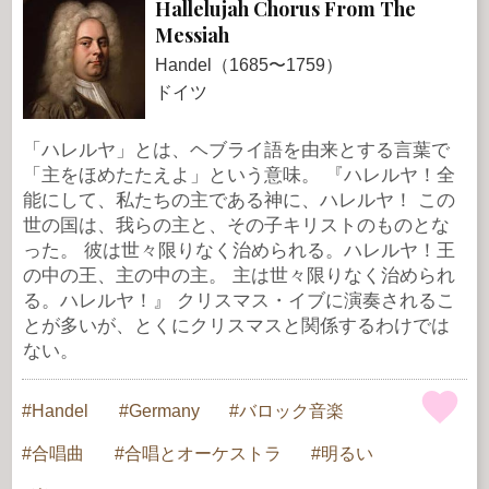
Hallelujah Chorus From The
Messiah
Handel（1685〜1759）
ドイツ
「ハレルヤ」とは、ヘブライ語を由来とする言葉で
「主をほめたたえよ」という意味。 『ハレルヤ！全
能にして、私たちの主である神に、ハレルヤ！ この
世の国は、我らの主と、その子キリストのものとな
った。 彼は世々限りなく治められる。ハレルヤ！王
の中の王、主の中の主。 主は世々限りなく治められ
る。ハレルヤ！』 クリスマス・イブに演奏されるこ
とが多いが、とくにクリスマスと関係するわけでは
ない。
Handel
Germany
バロック音楽
合唱曲
合唱とオーケストラ
明るい