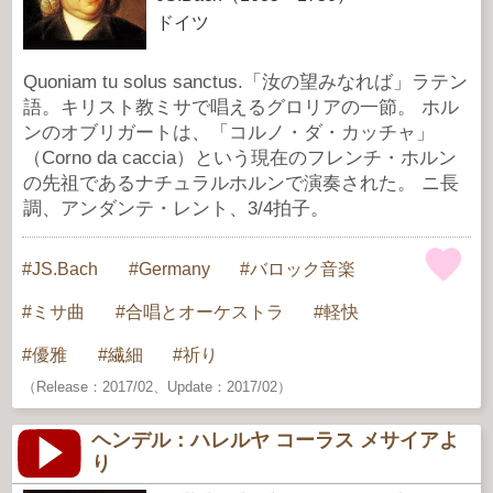
ドイツ
Quoniam tu solus sanctus.「汝の望みなれば」ラテン
語。キリスト教ミサで唱えるグロリアの一節。 ホル
ンのオブリガートは、「コルノ・ダ・カッチャ」
（Corno da caccia）という現在のフレンチ・ホルン
の先祖であるナチュラルホルンで演奏された。 ニ長
調、アンダンテ・レント、3/4拍子。
JS.Bach
Germany
バロック音楽
ミサ曲
合唱とオーケストラ
軽快
優雅
繊細
祈り
（Release：2017/02、Update：2017/02）
ヘンデル：ハレルヤ コーラス メサイアよ
り