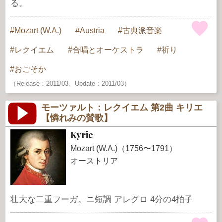
る。
Mozart (W.A.)
Austria
古典派音楽
レクイエム
合唱とオーケストラ
祈り
おごそか
（Release：2011/03、Update：2011/03）
モーツァルト：レクイエム 第2曲 キリエ
【憐れみの賛歌】
Kyrie
Mozart (W.A.)（1756〜1791）
オーストリア
壮大な二重フーガ。ニ短調 アレグロ 4分の4拍子