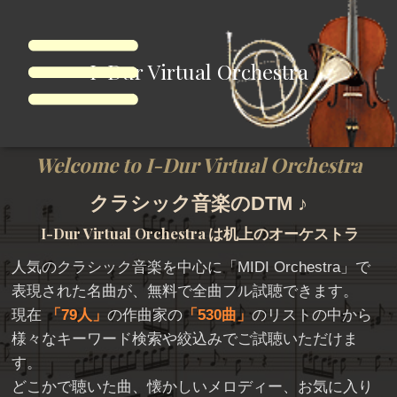
I-Dur Virtual Orchestra
Welcome to I-Dur Virtual Orchestra
クラシック音楽のDTM ♪
I-Dur Virtual Orchestra
は机上のオーケストラ
人気のクラシック音楽を中心に「
MIDI Orchestra
」で
表現された名曲が、無料で全曲フル試聴できます。
現在
79人
の作曲家の
530曲
のリストの中から
様々なキーワード検索や絞込みでご試聴いただけま
す。
どこかで聴いた曲、懐かしいメロディー、お気に入り