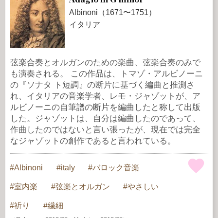
Albinoni（1671〜1751）
イタリア
弦楽合奏とオルガンのための楽曲、弦楽合奏のみで
も演奏される。 この作品は、トマゾ・アルビノーニ
の『ソナタ ト短調』の断片に基づく編曲と推測さ
れ、イタリアの音楽学者、レモ・ジャゾットが、ア
ルビノーニの自筆譜の断片を編曲したと称して出版
した。ジャゾットは、自分は編曲したのであって、
作曲したのではないと言い張ったが、現在では完全
なジャゾットの創作であると言われている。
Albinoni
italy
バロック音楽
室内楽
弦楽とオルガン
やさしい
祈り
繊細