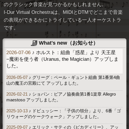
のクラシック音楽が見つかるかもしれません。
I-Dur Virtual Orchestraは、MIDIとDTMでどこまで音楽
の表現ができるかにトライしている一人オーケストラ
です。
What's new（お知らせ）
2026-07-06
♪ ホルスト：組曲「惑星」より 天王星
−魔術を使う者（Uranus, the Magician）アップしま
した。
2026-05-07
♪ グリーグ：ペール・ギュント組曲 第1番第4曲
山の魔王の宮殿にて アップしました。
2026-02-21
♪ ショパン：ピアノ協奏曲第1番1楽章 Allegro
maestoso アップしました。
2025-10-13
♪ ドビュッシー：「子供の領分」より、6番「ゴ
リウォーグのケークウォーク」アップしました。
2025-09-07
♪ エリック・サティの《ピカディリー》、アッ