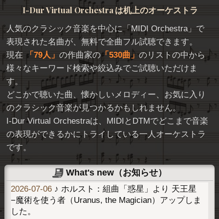
I-Dur Virtual Orchestra
は机上のオーケストラ
人気のクラシック音楽を中心に「
MIDI Orchestra
」で
表現された名曲が、無料で全曲フル試聴できます。
現在
79人
の作曲家の
530曲
のリストの中から
様々なキーワード検索や絞込みでご試聴いただけま
す。
どこかで聴いた曲、懐かしいメロディー、お気に入り
のクラシック音楽が見つかるかもしれません。
I-Dur Virtual Orchestraは、MIDIとDTMでどこまで音楽
の表現ができるかにトライしている一人オーケストラ
です。
What's new（お知らせ）
2026-07-06
♪ ホルスト：組曲「惑星」より 天王星
−魔術を使う者（Uranus, the Magician）アップしま
した。