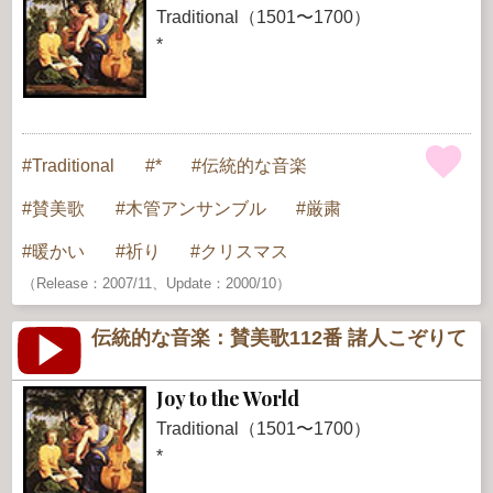
Traditional（1501〜1700）
*
Traditional
*
伝統的な音楽
賛美歌
木管アンサンブル
厳粛
暖かい
祈り
クリスマス
（Release：2007/11、Update：2000/10）
伝統的な音楽：賛美歌112番 諸人こぞりて
Joy to the World
Traditional（1501〜1700）
*