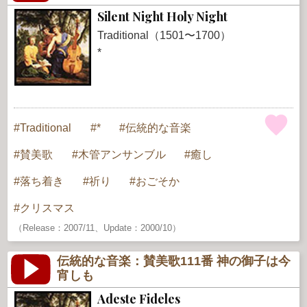
Silent Night Holy Night
Traditional（1501〜1700）
*
Traditional
*
伝統的な音楽
賛美歌
木管アンサンブル
癒し
落ち着き
祈り
おごそか
クリスマス
（Release：2007/11、Update：2000/10）
伝統的な音楽：賛美歌111番 神の御子は今
宵しも
Adeste Fideles