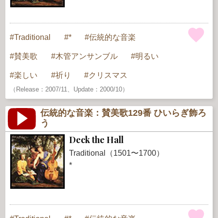
Traditional
*
伝統的な音楽
賛美歌
木管アンサンブル
明るい
楽しい
祈り
クリスマス
（Release：2007/11、Update：2000/10）
伝統的な音楽：賛美歌129番 ひいらぎ飾ろ
う
Deck the Hall
Traditional（1501〜1700）
*