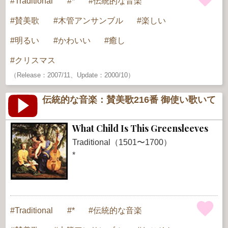
Traditional
*
伝統的な音楽
賛美歌
木管アンサンブル
楽しい
明るい
かわいい
癒し
クリスマス
（Release：2007/11、Update：2000/10）
伝統的な音楽：賛美歌216番 御使い歌いて
What Child Is This Greensleeves
Traditional（1501〜1700）
*
Traditional
*
伝統的な音楽