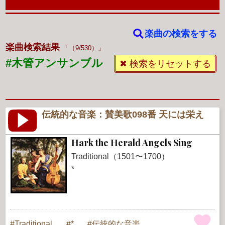
楽曲の検索をする
楽曲検索結果
（9/530）
#木管アンサンブル
✖ 検索をリセットする
伝統的な音楽：賛美歌098番 天には栄え
Hark the Herald Angels Sing
Traditional（1501〜1700）
*
Traditional
*
伝統的な音楽