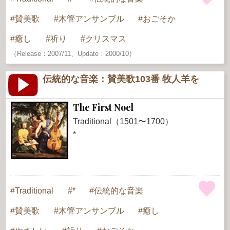
賛美歌
木管アンサンブル
おごそか
癒し
祈り
クリスマス
（Release：2007/11、Update：2000/10）
伝統的な音楽：賛美歌103番 牧人羊を
The First Noel
Traditional（1501〜1700）
*
Traditional
*
伝統的な音楽
賛美歌
木管アンサンブル
癒し