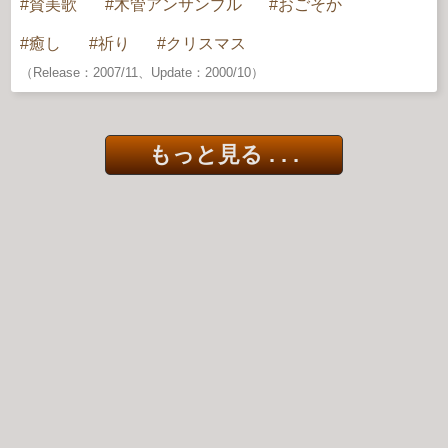
賛美歌
木管アンサンブル
おごそか
癒し
祈り
クリスマス
（Release：2007/11、Update：2000/10）
もっと見る . . .