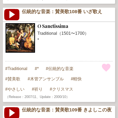
伝統的な音楽：賛美歌108番 いざ歌え
O Sanctissima
Traditional（1501〜1700）
*
Traditional
*
伝統的な音楽
賛美歌
木管アンサンブル
軽快
やさしい
祈り
クリスマス
（Release：2007/11、Update：2000/10）
伝統的な音楽：賛美歌109番 きよしこの夜