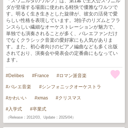
「スワニルダのワルツ」は、第1幕で主人公スワニル
ダが登場する場面に使われる軽快で優雅なワルツで
す。明るく生き生きとした旋律が、彼女の活発で愛
らしい性格を表現しています。3拍子のリズムとフラ
ンスらしい繊細なオーケストレーションが魅力で、
単独でも演奏されることが多く、バレエファンだけ
でなくクラシック音楽の愛好家にも人気がありま
す。また、初心者向けのピアノ編曲なども多く出版
されており、演奏会や発表会の定番曲にもなってい
ます。
Delibes
France
ロマン派音楽
バレエ音楽
シンフォニックオーケストラ
かわいい
xmas
クリスマス
入学式
卒業式
（Release：2012/03、Update：2025/04）