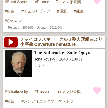
Saint-Saens
France
ロマン派音楽
組曲
チェロとピアノ
優雅
繊細
かわいい
（Release：2005/09、Update：2015/04）
チャイコフスキー：クルミ割人形組曲より
小序曲 Ouverture miniature
The Nutcracker Suite Op.71a
Tchaikovsky（1840〜1893）
ロシア
Tchaikovsky
Russia
ロマン派音楽
組曲
シンフォニックオーケストラ