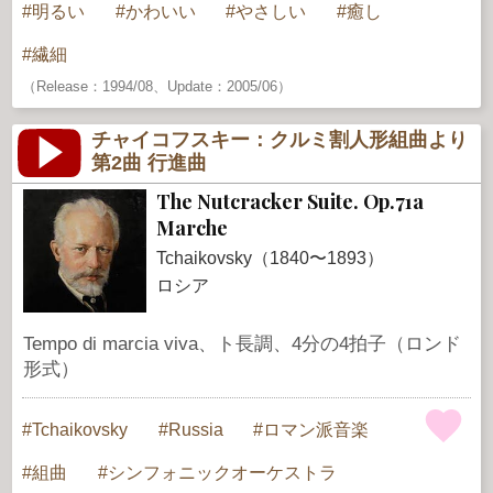
明るい
かわいい
やさしい
癒し
繊細
（Release：1994/08、Update：2005/06）
チャイコフスキー：クルミ割人形組曲より
第2曲 行進曲
The Nutcracker Suite. Op.71a
Marche
Tchaikovsky（1840〜1893）
ロシア
Tempo di marcia viva、ト長調、4分の4拍子（ロンド
形式）
Tchaikovsky
Russia
ロマン派音楽
組曲
シンフォニックオーケストラ