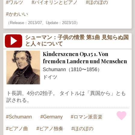
ワルツ
バイオリンとピアノ
ほのぼの
かわいい
（Release：2013/07、Update：2023/10）
シューマン：子供の情景 第1曲 見知らぬ国
と人々について
Kinderszenen Op.15 1. Von
fremden Landern und Menschen
Schumann（1810〜1856）
ドイツ
ト長調、4分の2拍子。 タイトルは「異国から」とも
訳される。
Schumann
Germany
ロマン派音楽
ピアノ曲
ピアノ独奏
ほのぼの