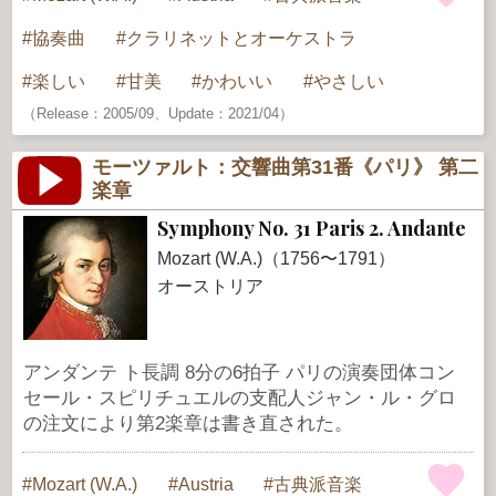
協奏曲
クラリネットとオーケストラ
楽しい
甘美
かわいい
やさしい
（Release：2005/09、Update：2021/04）
モーツァルト：交響曲第31番《パリ》 第二
楽章
Symphony No. 31 Paris 2. Andante
Mozart (W.A.)（1756〜1791）
オーストリア
アンダンテ ト長調 8分の6拍子 パリの演奏団体コン
セール・スピリチュエルの支配人ジャン・ル・グロ
の注文により第2楽章は書き直された。
Mozart (W.A.)
Austria
古典派音楽