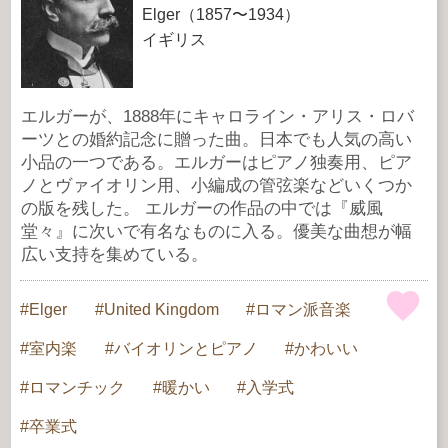
Elger（1857〜1934）
イギリス
エルガーが、1888年にキャロライン・アリス・ロバ
ーツとの婚約記念に贈った曲。日本でも人気の高い
小品の一つである。エルガーはピアノ独奏用、ピア
ノとヴァイオリン用、小編成の管弦楽などいくつか
の版を残した。 エルガーの作品の中では『威風
堂々』に次いで有名なものに入る。優美な曲想が幅
広い支持を集めている。
Elger
United Kingdom
ロマン派音楽
室内楽
バイオリンとピアノ
かわいい
ロマンチック
暖かい
入学式
卒業式