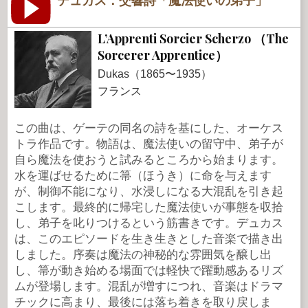
デュカス：交響詩「魔法使いの弟子」
L’Apprenti Sorcier Scherzo （The
Sorcerer Apprentice）
Dukas（1865〜1935）
フランス
この曲は、ゲーテの同名の詩を基にした、オーケス
トラ作品です。物語は、魔法使いの留守中、弟子が
自ら魔法を使おうと試みるところから始まります。
水を運ばせるために箒（ほうき）に命を与えます
が、制御不能になり、水浸しになる大混乱を引き起
こします。最終的に帰宅した魔法使いが事態を収拾
し、弟子を叱りつけるという筋書きです。デュカス
は、このエピソードを生き生きとした音楽で描き出
しました。序奏は魔法の神秘的な雰囲気を醸し出
し、箒が動き始める場面では軽快で躍動感あるリズ
ムが登場します。混乱が増すにつれ、音楽はドラマ
チックに高まり、最後には落ち着きを取り戻しま