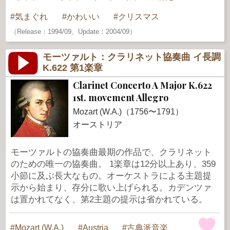
気まぐれ
かわいい
クリスマス
（Release：1994/09、Update：2004/09）
モーツァルト：クラリネット協奏曲 イ長調
K.622 第1楽章
Clarinet Concerto A Major K.622
1st. movement Allegro
Mozart (W.A.)（1756〜1791）
オーストリア
モーツァルトの協奏曲最期の作品で、クラリネット
のための唯一の協奏曲。 1楽章は12分以上あり、359
小節に及ぶ長大なもの。オーケストラによる主題提
示から始まり、存分に歌い上げられる。カデンツァ
は置かれてなく、第2主題の提示は省かれている。
Mozart (W.A.)
Austria
古典派音楽