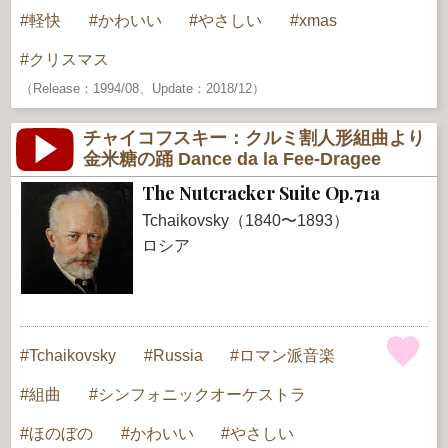
軽快
かわいい
やさしい
xmas
クリスマス
（Release：1994/08、Update：2018/12）
チャイコフスキー：クルミ割人形組曲より
金米糖の踊 Dance da la Fee-Dragee
The Nutcracker Suite Op.71a
Tchaikovsky（1840〜1893）
ロシア
Tchaikovsky
Russia
ロマン派音楽
組曲
シンフォニックオーケストラ
ほのぼの
かわいい
やさしい