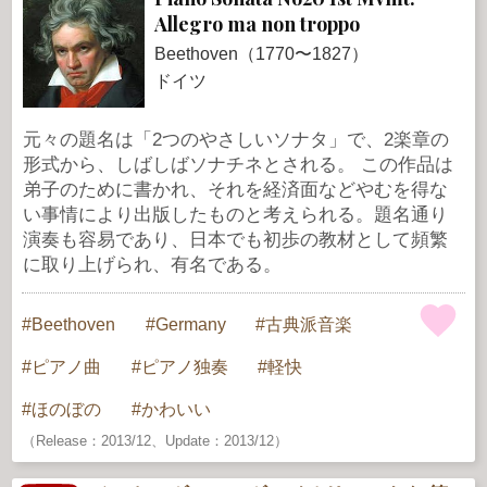
Allegro ma non troppo
Beethoven（1770〜1827）
ドイツ
元々の題名は「2つのやさしいソナタ」で、2楽章の
形式から、しばしばソナチネとされる。 この作品は
弟子のために書かれ、それを経済面などやむを得な
い事情により出版したものと考えられる。題名通り
演奏も容易であり、日本でも初歩の教材として頻繁
に取り上げられ、有名である。
Beethoven
Germany
古典派音楽
ピアノ曲
ピアノ独奏
軽快
ほのぼの
かわいい
（Release：2013/12、Update：2013/12）