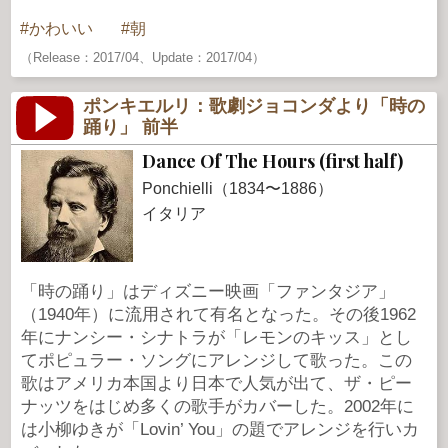
かわいい
朝
（Release：2017/04、Update：2017/04）
ポンキエルリ：歌劇ジョコンダより「時の
踊り」 前半
Dance Of The Hours (first half)
Ponchielli（1834〜1886）
イタリア
「時の踊り」はディズニー映画「ファンタジア」
（1940年）に流用されて有名となった。その後1962
年にナンシー・シナトラが「レモンのキッス」とし
てポピュラー・ソングにアレンジして歌った。この
歌はアメリカ本国より日本で人気が出て、ザ・ピー
ナッツをはじめ多くの歌手がカバーした。2002年に
は小柳ゆきが「Lovin’ You」の題でアレンジを行いカ