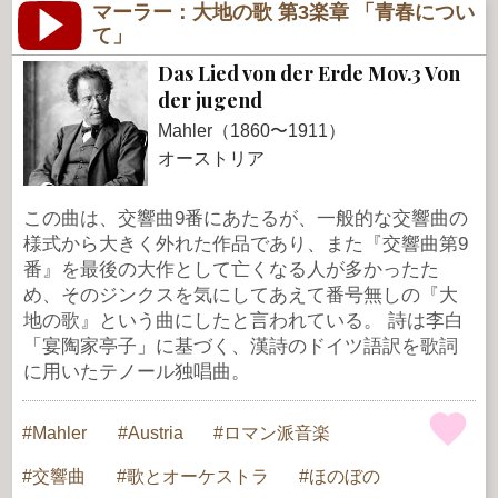
マーラー：大地の歌 第3楽章 「青春につい
て」
Das Lied von der Erde Mov.3 Von
der jugend
Mahler（1860〜1911）
オーストリア
この曲は、交響曲9番にあたるが、一般的な交響曲の
様式から大きく外れた作品であり、また『交響曲第9
番』を最後の大作として亡くなる人が多かったた
め、そのジンクスを気にしてあえて番号無しの『大
地の歌』という曲にしたと言われている。 詩は李白
「宴陶家亭子」に基づく、漢詩のドイツ語訳を歌詞
に用いたテノール独唱曲。
Mahler
Austria
ロマン派音楽
交響曲
歌とオーケストラ
ほのぼの