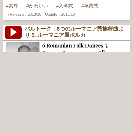
素朴
かわいい
入学式
卒業式
（Release：2013/10、Update：2013/10）
バルトーク：6つのルーマニア民族舞曲よ
り 5. ルーマニア風ポルカ
6 Romanian Folk Dances 5.
Poarga Romaneasca - Allegro
Bartok（1881〜1945）
ハンガリー
Allegro ニ調。元は村の青年によるフィドラの演奏で
ある。 8拍を一単位とする独特なポルカのフレーズ
で、2拍子と3拍子に交互に入れ替わる。チェコの影
響を感じさせるリズム的には面白い楽章。
Bartok
Hungary
国民楽派
組曲
ピアノ独奏
軽快
気まぐれ
繊細