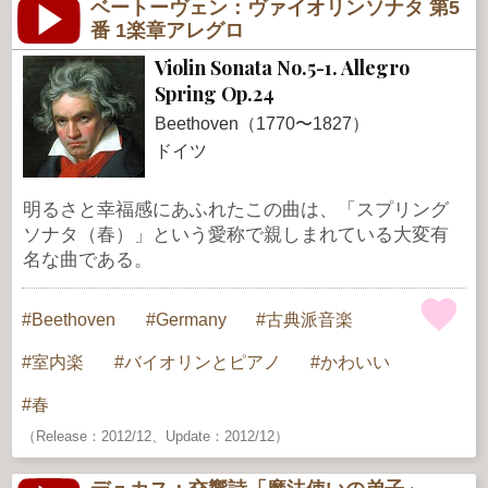
ベートーヴェン：ヴァイオリンソナタ 第5
番 1楽章アレグロ
Violin Sonata No.5-1. Allegro
Spring Op.24
Beethoven（1770〜1827）
ドイツ
明るさと幸福感にあふれたこの曲は、「スプリング
ソナタ（春）」という愛称で親しまれている大変有
名な曲である。
Beethoven
Germany
古典派音楽
室内楽
バイオリンとピアノ
かわいい
春
（Release：2012/12、Update：2012/12）