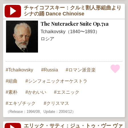
チャイコフスキー：クルミ割人形組曲より
シナの踊 Dance Chinoise
The Nutcracker Suite Op.71a
Tchaikovsky（1840〜1893）
ロシア
Tchaikovsky
Russia
ロマン派音楽
組曲
シンフォニックオーケストラ
素朴
かわいい
エスニック
エキゾチック
クリスマス
（Release：1994/08、Update：2004/12）
エリック・サティ：ジュ・トゥ・ヴー ヴァ