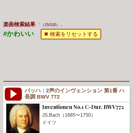
楽曲検索結果
（25/530）
#かわいい
✖ 検索をリセットする
バッハ：2声のインヴェンション 第1番 ハ
長調 BWV 772
Inventionen No.1 C-Dur. BWV772
JS.Bach（1685〜1750）
ドイツ