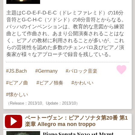
主題はC-D-E-F-D-E-C（ドレミファレミド）の16分
音符とG-C-H-C（ソドシド）の8分音符とからなる。
バッハのインベンションは、教育的な意図から練習
曲として作曲され、あまり公開演奏されることはな
く、ピアノの教材に利用されることが多いが、これ
らの芸術性を認めた多数のチェンバロ及びピアノ演
奏家が様々なアプローチで録音を残している。
JS.Bach
Germany
バロック音楽
ピアノ曲
ピアノ独奏
かわいい
懐かしい
（Release：2013/10、Update：2013/10）
ベートーヴェン：ピアノソナタ第20番 第1
楽章 Allegro ma non troppo
Piano Sonata No20 1st Mvmt.