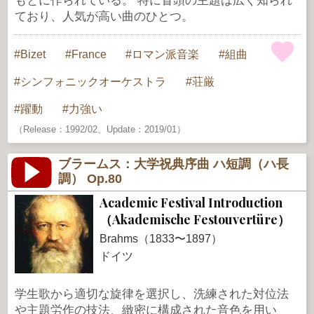
もとに作られている。 特に冒頭の主題は広く知られ
ており、人気が高い曲のひとつ。
Bizet
France
ロマン派音楽
組曲
シンフォニックオーケストラ
荘厳
躍動
力強い
（Release：1992/02、Update：2019/01）
ブラームス：大学祝典序曲 ハ短調（ハ長
調） Op.80
Academic Festival Introduction
（Akademische Festouvertüre）
Brahms（1833〜1897）
ドイツ
学生歌から適切な旋律を選択し、洗練された対位法
や主題労作の技法、緻密に構成された音色を用い