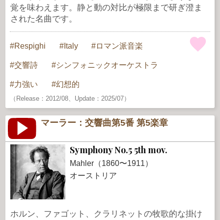
覚を味わえます。静と動の対比が極限まで研ぎ澄ま
された名曲です。
Respighi
Italy
ロマン派音楽
交響詩
シンフォニックオーケストラ
力強い
幻想的
（Release：2012/08、Update：2025/07）
マーラー：交響曲第5番 第5楽章
Symphony No.5 5th mov.
Mahler（1860〜1911）
オーストリア
ホルン、ファゴット、クラリネットの牧歌的な掛け