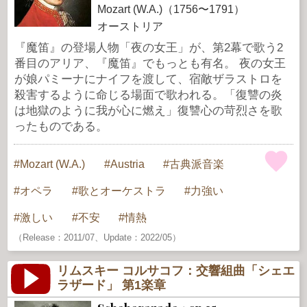
Mozart (W.A.)（1756〜1791）
オーストリア
『魔笛』の登場人物「夜の女王」が、第2幕で歌う2
番目のアリア、『魔笛』でもっとも有名。 夜の女王
が娘パミーナにナイフを渡して、宿敵ザラストロを
殺害するように命じる場面で歌われる。「復讐の炎
は地獄のように我が心に燃え」復讐心の苛烈さを歌
ったものである。
Mozart (W.A.)
Austria
古典派音楽
オペラ
歌とオーケストラ
力強い
激しい
不安
情熱
（Release：2011/07、Update：2022/05）
リムスキー コルサコフ：交響組曲「シェエ
ラザード」 第1楽章