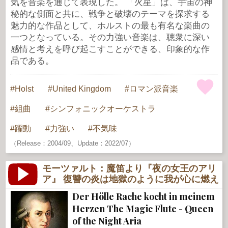
気を音楽を通じて表現した。 「火星」は、宇宙の神
秘的な側面と共に、戦争と破壊のテーマを探求する
魅力的な作品として、ホルストの最も有名な楽曲の
一つとなっている。その力強い音楽は、聴衆に深い
感情と考えを呼び起こすことができる、印象的な作
品である。
Holst
United Kingdom
ロマン派音楽
組曲
シンフォニックオーケストラ
躍動
力強い
不気味
（Release：2004/09、Update：2022/07）
モーツァルト：魔笛より『夜の女王のアリ
ア』 復讐の炎は地獄のように我が心に燃え
Der Hölle Rache kocht in meinem
Herzen The Magic Flute - Queen
of the Night Aria