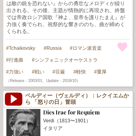
は敵の銃を恐れない』からの勇壮なメロディが繰り
出される。その後、主題が情熱的に再現され、終盤
では帝政ロシア国歌『神よ、皇帝を護りたまえ』が
力強く奏でられ、祝祭的な響きののち、曲が締めく
くられる。
Tchaikovsky
Russia
ロマン派音楽
行進曲
シンフォニックオーケストラ
力強い
戦い
荘厳
軽快
重厚
（Release：2003/01、Update：2019/10）
ベルディー（ヴェルディ）：レクイエムか
ら 「怒りの日」冒頭
Dies Irae for Requiem
Verdi（1813〜1901）
イタリア