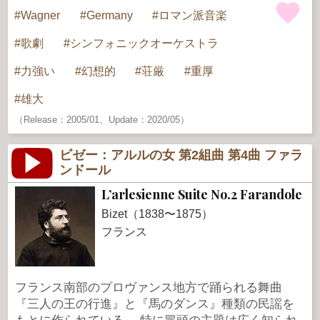
Wagner
Germany
ロマン派音楽
歌劇
シンフォニックオーケストラ
力強い
幻想的
荘厳
重厚
雄大
（Release：2005/01、Update：2020/05）
ビゼー：アルルの女 第2組曲 第4曲 ファラ
ンドール
L’arlesienne Suite No.2 Farandole
Bizet（1838〜1875）
フランス
フランス南部のプロヴァンス地方で踊られる舞曲
『三人の王の行進』と『馬のダンス』種類の民謡を