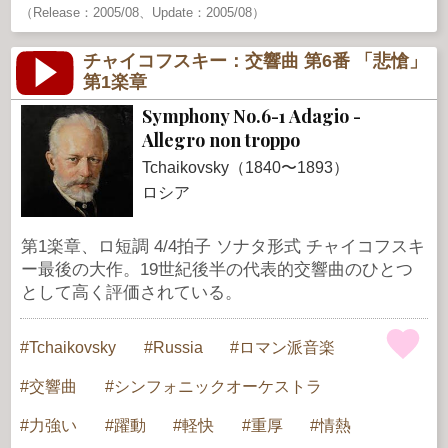
（Release：2005/08、Update：2005/08）
チャイコフスキー：交響曲 第6番 「悲愴」
第1楽章
Symphony No.6-1 Adagio -
Allegro non troppo
Tchaikovsky（1840〜1893）
ロシア
第1楽章、ロ短調 4/4拍子 ソナタ形式 チャイコフスキ
ー最後の大作。19世紀後半の代表的交響曲のひとつ
として高く評価されている。
Tchaikovsky
Russia
ロマン派音楽
交響曲
シンフォニックオーケストラ
力強い
躍動
軽快
重厚
情熱