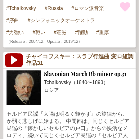
Tchaikovsky
Russia
ロマン派音楽
序曲
シンフォニックオーケストラ
力強い
戦い
荘厳
躍動
重厚
（Release：2004/12、Update：2019/12）
チャイコフスキー：スラブ行進曲 変ロ短調
作品31
Slavonian March Bb minor op.31
Tchaikovsky（1840〜1893）
ロシア
セルビア民謡『太陽は明るく輝かず』の旋律から、
か弱く悲しげに始まる。 中間部は、同じくセルビア
民謡の『懐かしいセルビアの戸口』からの快活なメ
ロディ、続いて同じくセルビア民謡の『セルビア人