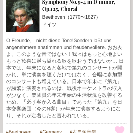
Symphony No.9-4 in D minor,
Op.125, Choral
Beethoven（1770〜1827）
ドイツ
O Freunde、 nicht diese Tone!Sondern laBt uns
angenehmere anstimmen und freudenvollere. おお友
よ、このような音ではない！我々はもっと心地よい
もっと歓喜に満ち溢れる歌を歌おうではないか… 日
本では、年末になると各地で第九のコンサートが開
かれ、単に演奏を聴くだけではなく、合唱に参加型
のコンサートも増えている。日本で年末に『第九』
が頻繁に演奏されるのは、戦後オーケストラの収入
が少なく、楽団員の年末年始の生活状況を改善する
ため、「必ず客が入る曲目」であった『第九』を日
本交響楽団（今のN響）が年末に演奏するようにな
り、それが定着したと言われている。
Beethoven
Germany
古典派音楽