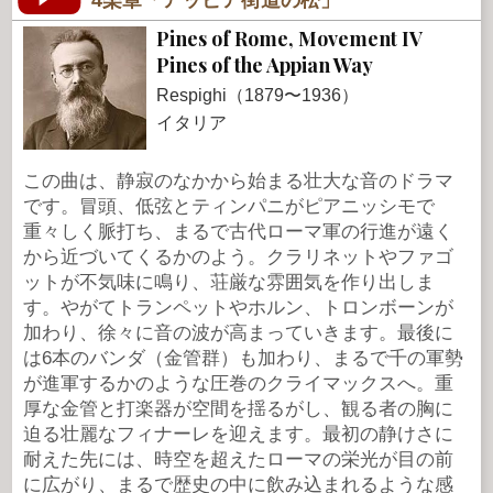
4楽章「アッピア街道の松」
Pines of Rome, Movement IV
Pines of the Appian Way
Respighi（1879〜1936）
イタリア
この曲は、静寂のなかから始まる壮大な音のドラマ
です。冒頭、低弦とティンパニがピアニッシモで
重々しく脈打ち、まるで古代ローマ軍の行進が遠く
から近づいてくるかのよう。クラリネットやファゴ
ットが不気味に鳴り、荘厳な雰囲気を作り出しま
す。やがてトランペットやホルン、トロンボーンが
加わり、徐々に音の波が高まっていきます。最後に
は6本のバンダ（金管群）も加わり、まるで千の軍勢
が進軍するかのような圧巻のクライマックスへ。重
厚な金管と打楽器が空間を揺るがし、観る者の胸に
迫る壮麗なフィナーレを迎えます。最初の静けさに
耐えた先には、時空を超えたローマの栄光が目の前
に広がり、まるで歴史の中に飲み込まれるような感