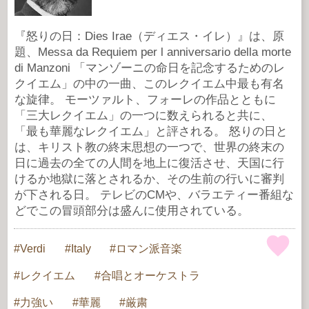
『怒りの日：Dies Irae（ディエス・イレ）』は、原
題、Messa da Requiem per l anniversario della morte
di Manzoni 「マンゾーニの命日を記念するためのレ
クイエム」の中の一曲、このレクイエム中最も有名
な旋律。 モーツァルト、フォーレの作品とともに
「三大レクイエム」の一つに数えられると共に、
「最も華麗なレクイエム」と評される。 怒りの日と
は、キリスト教の終末思想の一つで、世界の終末の
日に過去の全ての人間を地上に復活させ、天国に行
けるか地獄に落とされるか、その生前の行いに審判
が下される日。 テレビのCMや、バラエティー番組な
どでこの冒頭部分は盛んに使用されている。
Verdi
Italy
ロマン派音楽
レクイエム
合唱とオーケストラ
力強い
華麗
厳粛