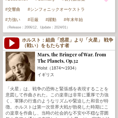
交響曲
シンフォニックオーケストラ
力強い
荘厳
躍動
年末年始
（Release：2006/12、Update：2024/01）
ホルスト：組曲「惑星」より「火星」 戦争
（戦い）をもたらす者
Mars, the Bringer of War. from
The Planets, Op.32
Holst（1874〜1934）
イギリス
「火星」は、戦争の恐怖と緊張感を表現することを
意図して作曲された。この楽章は非常に重厚で力強
く、軍隊の行進のようなリズムや緊迫した和音が特
徴。ホルストは第一次世界大戦が勃発した時期にこ
の楽章を作曲し、当時の社会的な不安や不穏な雰囲