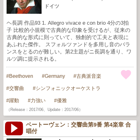
ドイツ
ヘ長調 作品93 1. Allegro vivace e con brio 4分の3拍
子 比較的小規模で古典的な印象を受けるが、従来の
古典的な形式に則っていて、独創的で工夫と表現に
あふれた傑作。 スフォルツァンドを多用し音のバラ
ンスをとるのが難しい。第2主題がニ長調を通り、ワ
ルツ調に提示される。
Beethoven
Germany
古典派音楽
交響曲
シンフォニックオーケストラ
躍動
力強い
優雅
（Release：2017/06、Update：2017/06）
ベートーヴェン：交響曲第9番 第4楽章 合
唱付