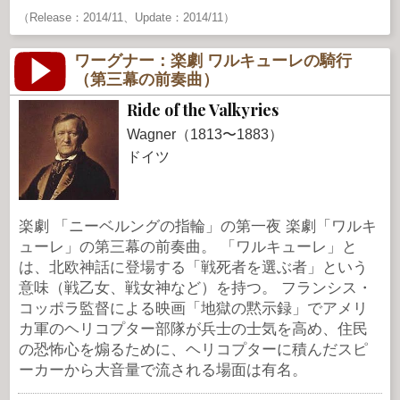
（Release：2014/11、Update：2014/11）
ワーグナー：楽劇 ワルキューレの騎行
（第三幕の前奏曲）
Ride of the Valkyries
Wagner（1813〜1883）
ドイツ
楽劇 「ニーベルングの指輪」の第一夜 楽劇「ワルキ
ューレ」の第三幕の前奏曲。 「ワルキューレ」と
は、北欧神話に登場する「戦死者を選ぶ者」という
意味（戦乙女、戦女神など）を持つ。 フランシス・
コッポラ監督による映画「地獄の黙示録」でアメリ
カ軍のヘリコプター部隊が兵士の士気を高め、住民
の恐怖心を煽るために、ヘリコプターに積んだスピ
ーカーから大音量で流される場面は有名。