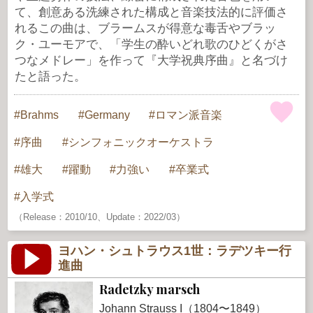
て、創意ある洗練された構成と音楽技法的に評価さ
れるこの曲は、ブラームスが得意な毒舌やブラッ
ク・ユーモアで、「学生の酔いどれ歌のひどくがさ
つなメドレー」を作って『大学祝典序曲』と名づけ
たと語った。
Brahms
Germany
ロマン派音楽
序曲
シンフォニックオーケストラ
雄大
躍動
力強い
卒業式
入学式
（Release：2010/10、Update：2022/03）
ヨハン・シュトラウス1世：ラデツキー行
進曲
Radetzky marsch
Johann Strauss I（1804〜1849）