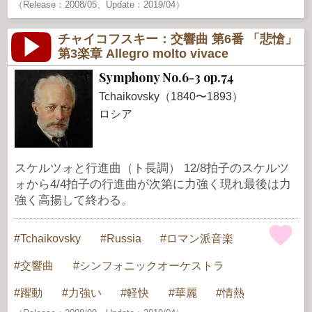
（Release：2008/05、Update：2019/04）
チャイコフスキー：交響曲 第6番 「悲愴」
第3楽章 Allegro molto vivace
Symphony No.6-3 op.74
Tchaikovsky（1840〜1893）
ロシア
スケルツォと行進曲（ト長調） 12/8拍子のスケルツ
ォから4/4拍子の行進曲が次第に力強く現れ最後は力
強く高揚して終わる。
Tchaikovsky
Russia
ロマン派音楽
交響曲
シンフォニックオーケストラ
躍動
力強い
軽快
華麗
情熱