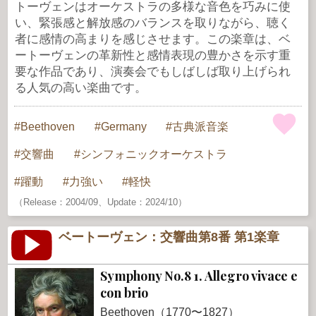
トーヴェンはオーケストラの多様な音色を巧みに使
い、緊張感と解放感のバランスを取りながら、聴く
者に感情の高まりを感じさせます。この楽章は、ベ
ートーヴェンの革新性と感情表現の豊かさを示す重
要な作品であり、演奏会でもしばしば取り上げられ
る人気の高い楽曲です。
Beethoven
Germany
古典派音楽
交響曲
シンフォニックオーケストラ
躍動
力強い
軽快
（Release：2004/09、Update：2024/10）
ベートーヴェン：交響曲第8番 第1楽章
Symphony No.8 1. Allegro vivace e
con brio
Beethoven（1770〜1827）