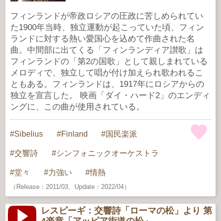
フィンランドが帝政ロシアの圧政に苦しめられてい
た1900年当時、独立運動が起こっていた頃、フィン
ランドに対する熱い愛国心を込めて作曲された名
曲。中間部に出てくる「フィンランディア讃歌」は
フィンランドの「第2の国歌」として親しまれている
メロディで、独立して唱が付け加えられ歌われるこ
ともある。フィンランドは、1917年にロシアからの
独立を宣言した。 映画「ダイ・ハード2」のエンディ
ングに、この曲が使用されている。
Sibelius
Finland
国民楽派
交響詩
シンフォニックオーケストラ
堂々
力強い
情熱
（Release：2011/03、Update：2022/04）
レスピーギ：交響詩「ローマの松」より 第