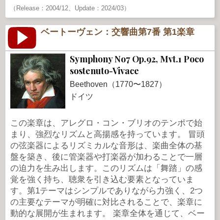
（Release：2004/12、Update：2024/03）
ベートーヴェン：交響曲第7番 第1楽章
Symphony No7 Op.92, Mvt.1 Poco
sostenuto-Vivace
Beethoven（1770〜1827）
ドイツ
この楽章は、アレグロ・コン・ブリオのテンポで始
まり、強烈なリズムと高揚感を持っています。 冒頭
の弦楽器によるリズミカルな音形は、楽曲全体の基
盤を築き、後に管楽器や打楽器が加わることで一層
の迫力を生み出します。このリズムは「舞踏」の感
覚を強く持ち、聴衆を引き込む要素となっていま
す。第1テーマはシンプルでありながら力強く、2つ
の主要なテーマが明確に対比されることで、楽章に
動的な展開が生まれます。 楽章全体を通じて、ベー