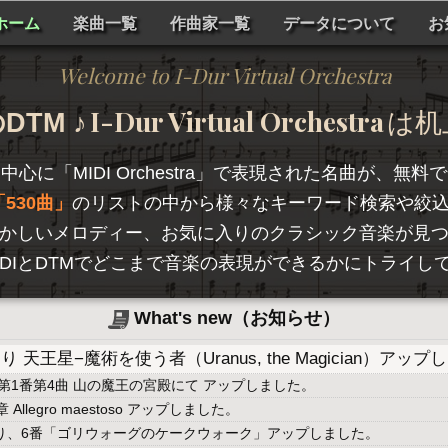
ホーム
楽曲一覧
作曲家一覧
データについて
お
Welcome to I-Dur Virtual Orchestra
I-Dur Virtual Orchestra
TM ♪
は机
を中心に「
MIDI Orchestra
」で表現された名曲が、無料で
530曲
のリストの中から様々なキーワード検索や絞
かしいメロディー、お気に入りのクラシック音楽が見
hestraは、MIDIとDTMでどこまで音楽の表現ができるかに
What's new（お知らせ）
天王星−魔術を使う者（Uranus, the Magician）アッ
第1番第4曲 山の魔王の宮殿にて アップしました。
llegro maestoso アップしました。
より、6番「ゴリウォーグのケークウォーク」アップしました。