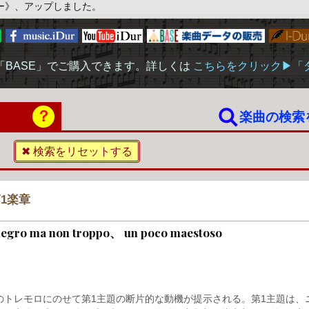
ー》、アップしました。
「BASE」でご購入できます。詳しくは
こちらをクリック▶︎
？
楽曲の検索
始
✖ 検索をリセットする
1楽章
llegro ma non troppo、 un poco maestoso
器のトレモロにのせて第1主題の断片的な動機が提示される。第1主題は、