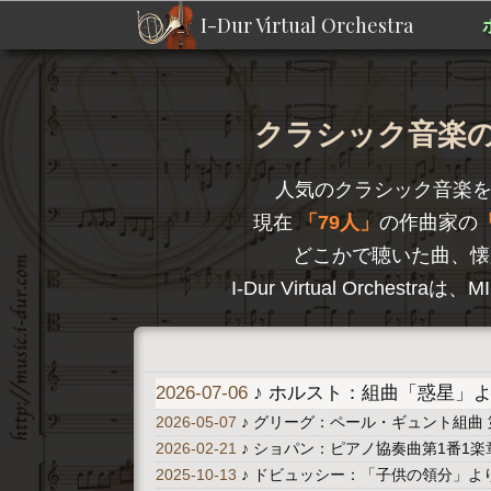
I-Dur Virtual Orchestra
クラシック音楽のD
人気のクラシック音楽
現在
79人
の作曲家の
どこかで聴いた曲、懐
I-Dur Virtual Orc
2026-07-06
♪ ホルスト：組曲「惑星」より 
2026-05-07
♪ グリーグ：ペール・ギュント組曲 
2026-02-21
♪ ショパン：ピアノ協奏曲第1番1楽章 A
2025-10-13
♪ ドビュッシー：「子供の領分」