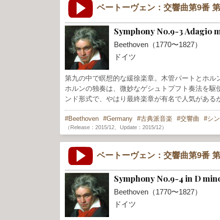
ベートーヴェン：交響曲第9番 第
Symphony No.9-3 Adagio mo
Beethoven（1770〜1827）
ドイツ
第九の中で瞑想的な緩徐楽章。木管パートとホル
ホルンの独奏は、微妙なゲシュトプフト奏法を駆使
ンド形式で、やはり最終楽章が有名で人気がある
Beethoven
Germany
古典派音楽
交響曲
シン
（Release：2015/12、Update：2015/12）
ベートーヴェン：交響曲第9番 第
Symphony No.9-4 in D mino
Beethoven（1770〜1827）
ドイツ