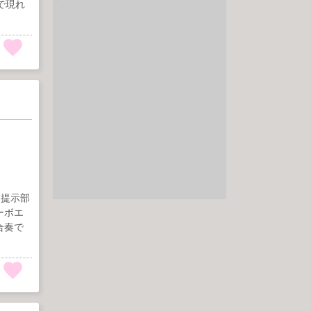
で現れ
き提示部
ーボエ
合奏で