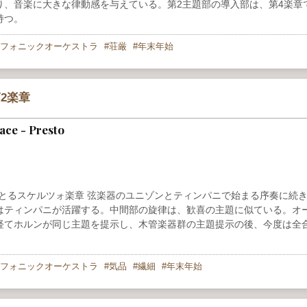
り、音楽に大きな律動感を与えている。第2主題部の導入部は、第4楽章
持つ。
フォニックオーケストラ
荘厳
年末年始
2楽章
ce - Presto
部形式をとるスケルツォ楽章 弦楽器のユニゾンとティンパニで始まる序奏に続
はティンパニが活躍する。中間部の旋律は、歓喜の主題に似ている。オ
経てホルンが同じ主題を提示し、木管楽器群の主題提示の後、今度は全
フォニックオーケストラ
気品
繊細
年末年始