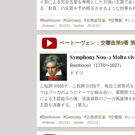
イ音による完全五度を骨格とした力強い主題であ
る「歓喜」の主題を予め暗示させるような効果を
Beethoven
Germany
古典派音楽
交響曲
シン
（Release：2012/10、Update：2012/10）
ベートーヴェン：交響曲第9番 第
Symphony No9-2 Molto viva
Beethoven（1770〜1827）
ドイツ
ニ短調 3/8拍子 - ニ長調 2/2拍子、複合三
ではフーガのようにテーマが絡み合い、展開部で
による主題提示の後、弦楽器群のフーガ風旋律を
主題を演奏する。（第九）
Beethoven
Germany
古典派音楽
交響曲
シン
（Release：2012/11、Update：2012/11）