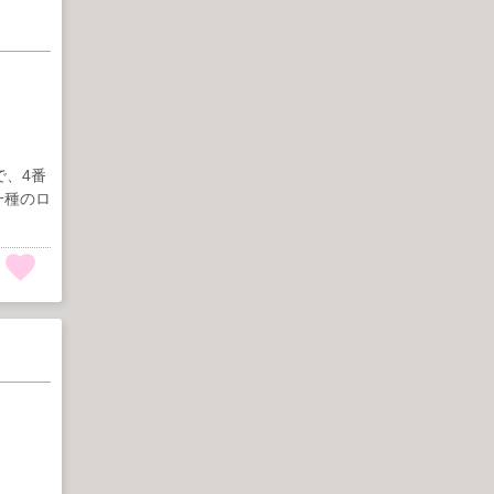
で、4番
一種のロ