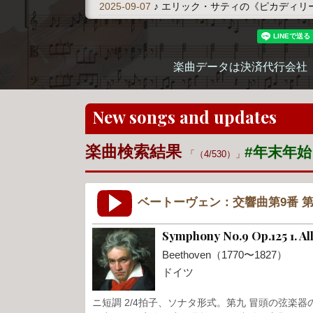
2025-09-07
♪ エリック・サティの《ピカディリ
楽曲データは決済代行会社
New songs and updates
楽曲検索結果
#年末年
（4/530）
ベートーヴェン：交響曲第9番 第
Symphony No.9 Op.125 1. A
Beethoven（1770〜1827）
ドイツ
ニ短調 2/4拍子、ソナタ形式。第九 冒頭の弦楽