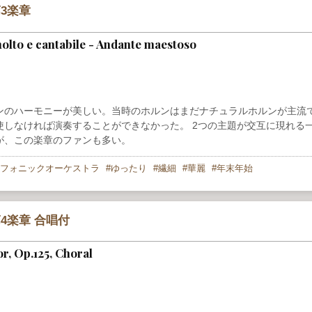
3楽章
lto e cantabile - Andante maestoso
ンのハーモニーが美しい。当時のホルンはまだナチュラルホルンが主流
しなければ演奏することができなかった。 2つの主題が交互に現れる
が、この楽章のファンも多い。
フォニックオーケストラ
ゆったり
繊細
華麗
年末年始
4楽章 合唱付
r, Op.125, Choral