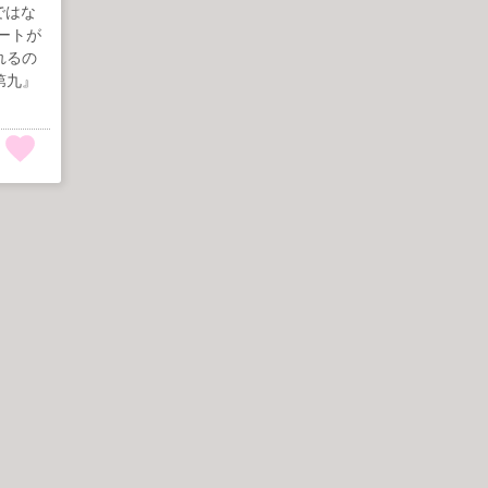
な音ではな
ートが
れるの
第九』