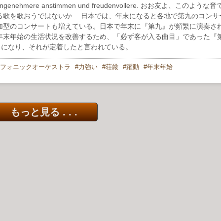
 uns angenehmere anstimmen und freudenvollere. おお友よ、このよう
る歌を歌おうではないか… 日本では、年末になると各地で第九のコンサ
加型のコンサートも増えている。日本で年末に『第九』が頻繁に演奏さ
年末年始の生活状況を改善するため、「必ず客が入る曲目」であった『
うになり、それが定着したと言われている。
フォニックオーケストラ
力強い
荘厳
躍動
年末年始
もっと見る . . .