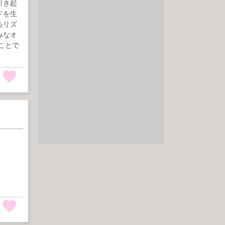
引き起
ドを生
るリズ
みなオ
ことで