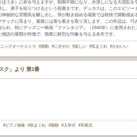
（ほうき）に命を与えますが、制御不能になり、水浸しになる大混乱を
拾し、弟子を叱りつけるという筋書きです。デュカスは、このエピソー
の神秘的な雰囲気を醸し出し、箒が動き始める場面では軽快で躍動感あ
マチックに高まり、最後には落ち着きを取り戻します。この作品は、巧
られ、特にディズニー映画『ファンタジア』（1940年）に使用された
と物語の展開が特徴で、聴衆に鮮烈な印象を与える名作です。
ォニックオーケストラ
躍動
にぎやか
楽しい
気まぐれ
かわいい
スク」より 第1番
曲
ピアノ独奏
気まぐれ
躍動
入学式
卒業式