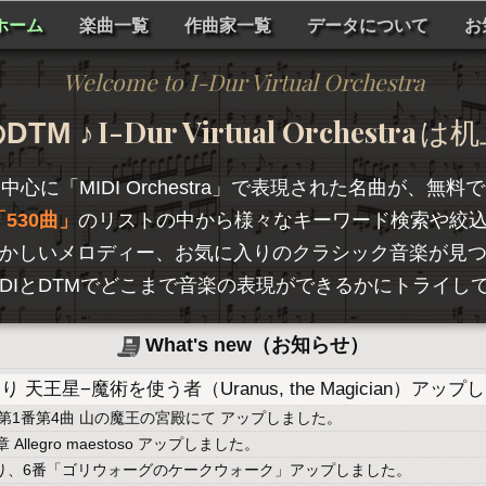
ホーム
楽曲一覧
作曲家一覧
データについて
お
Welcome to I-Dur Virtual Orchestra
I-Dur Virtual Orchestra
TM ♪
は机
を中心に「
MIDI Orchestra
」で表現された名曲が、無料で
530曲
のリストの中から様々なキーワード検索や絞
かしいメロディー、お気に入りのクラシック音楽が見
hestraは、MIDIとDTMでどこまで音楽の表現ができるかに
What's new（お知らせ）
天王星−魔術を使う者（Uranus, the Magician）アッ
第1番第4曲 山の魔王の宮殿にて アップしました。
llegro maestoso アップしました。
より、6番「ゴリウォーグのケークウォーク」アップしました。