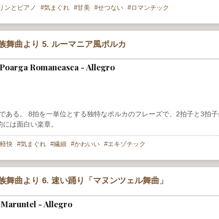
リンとピアノ
気まぐれ
甘美
せつない
ロマンチック
舞曲より 5. ルーマニア風ポルカ
 Poarga Romaneasca - Allegro
演奏である。 8拍を一単位とする独特なポルカのフレーズで、2拍子と3拍
的には面白い楽章。
軽快
気まぐれ
繊細
かわいい
エキゾチック
舞曲より 6. 速い踊り「マヌンツェル舞曲」
Maruntel - Allegro