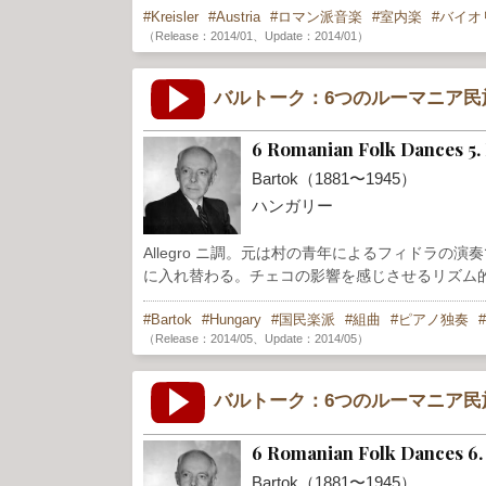
Kreisler
Austria
ロマン派音楽
室内楽
バイオ
（Release：2014/01、Update：2014/01）
バルトーク：6つのルーマニア民族
6 Romanian Folk Dances 5.
Bartok（1881〜1945）
ハンガリー
Allegro ニ調。元は村の青年によるフィドラの
に入れ替わる。チェコの影響を感じさせるリズム
Bartok
Hungary
国民楽派
組曲
ピアノ独奏
（Release：2014/05、Update：2014/05）
バルトーク：6つのルーマニア民族
6 Romanian Folk Dances 6. 
Bartok（1881〜1945）