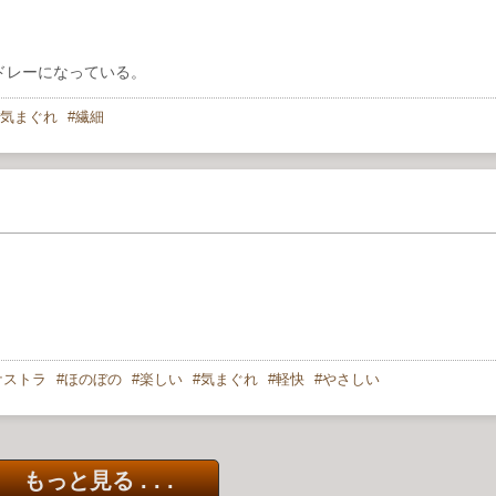
ドレーになっている。
気まぐれ
繊細
ケストラ
ほのぼの
楽しい
気まぐれ
軽快
やさしい
もっと見る . . .