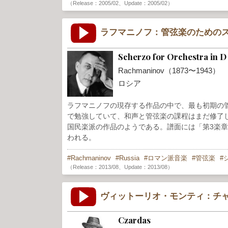
（Release：2005/02、Update：2005/02）
ラフマニノフ：管弦楽のためのス
Scherzo for Orchestra in D
Rachmaninov（1873〜1943）
ロシア
ラフマニノフの現存する作品の中で、最も初期の管
で勉強していて、和声と管弦楽の課程はまだ修了
国民楽派の作品のようである。譜面には「第3楽
われる。
Rachmaninov
Russia
ロマン派音楽
管弦楽
（Release：2013/08、Update：2013/08）
ヴィットーリオ・モンティ：チ
Czardas