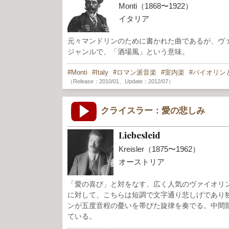
Monti（1868〜1922）
イタリア
元々マンドリンのために書かれた曲であるが、ヴ
ジャンルで、「酒場風」という意味。
Monti
Italy
ロマン派音楽
室内楽
バイオリン
（Release：2010/01、Update：2012/07）
クライスラー：愛の悲しみ
Liebesleid
Kreisler（1875〜1962）
オーストリア
「愛の喜び」と対をなす、広く人気のヴァイオリ
に対して、こちらは短調で文字通り悲しげであり
ンが五度音程の憂いを帯びた旋律を奏でる。中間
ている。