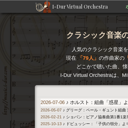
I-Dur Virtual Orchestra
クラシック音楽のD
人気のクラシック音楽
現在
79人
の作曲家の
どこかで聴いた曲、懐
I-Dur Virtual Orc
2026-07-06
♪ ホルスト：組曲「惑星」より 
2026-05-07
♪ グリーグ：ペール・ギュント組曲 
2026-02-21
♪ ショパン：ピアノ協奏曲第1番1楽章 A
2025-10-13
♪ ドビュッシー：「子供の領分」