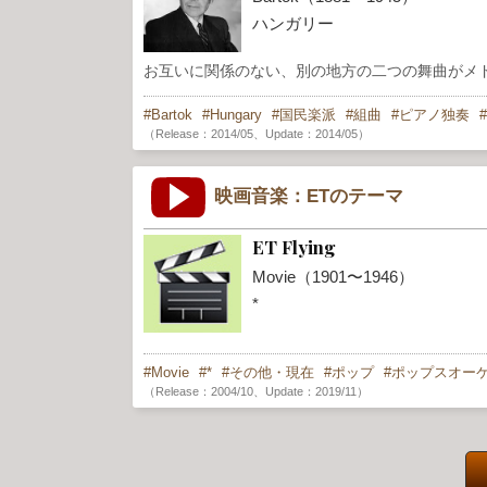
ハンガリー
お互いに関係のない、別の地方の二つの舞曲がメ
Bartok
Hungary
国民楽派
組曲
ピアノ独奏
（Release：2014/05、Update：2014/05）
映画音楽：ETのテーマ
ET Flying
Movie（1901〜1946）
*
Movie
*
その他・現在
ポップ
ポップスオー
（Release：2004/10、Update：2019/11）