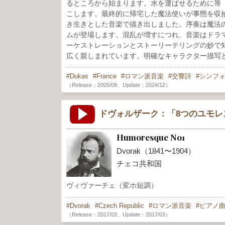
るところから始まります。水を運ばせるために箒
こします。最終的に帰宅した魔法使いが事態を収
き生きとした音楽で描き出しました。序奏は魔法
ムが登場します。混乱が増すにつれ、音楽はドラ
ーケストレーションとストーリーテリングの妙で知
広く親しまれています。明確なキャラクター描写
Dukas
France
ロマン派音楽
交響詩
シンフ
（Release：2005/09、Update：2024/12）
ドヴォルザーク：「8つのユモレ
Humoresque No1
Dvorak（1841〜1904）
チェコ共和国
ヴィヴァーチェ（変ホ短調）
Dvorak
Czech Republic
ロマン派音楽
ピアノ
（Release：2017/03、Update：2017/03）