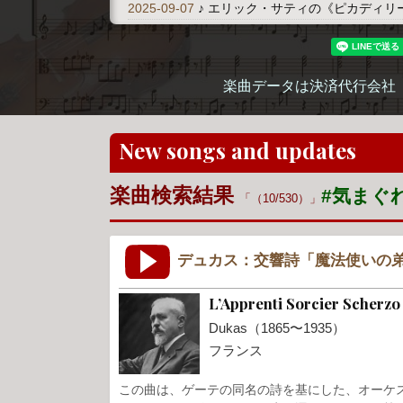
2025-09-07
♪ エリック・サティの《ピカディリ
楽曲データは決済代行会社
New songs and updates
楽曲検索結果
#気まぐ
（10/530）
デュカス：交響詩「魔法使いの
L’Apprenti Sorcier Scherz
Dukas（1865〜1935）
フランス
この曲は、ゲーテの同名の詩を基にした、オーケ