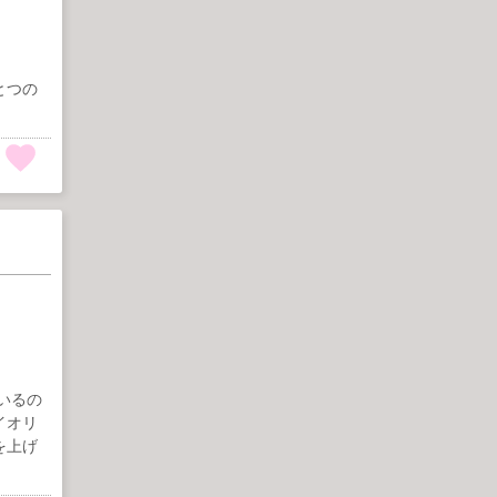
とつの
いるの
イオリ
を上げ