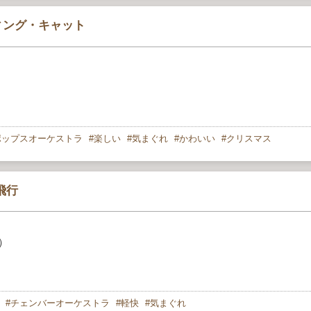
ィング・キャット
ポップスオーケストラ
楽しい
気まぐれ
かわいい
クリスマス
飛行
8）
チェンバーオーケストラ
軽快
気まぐれ