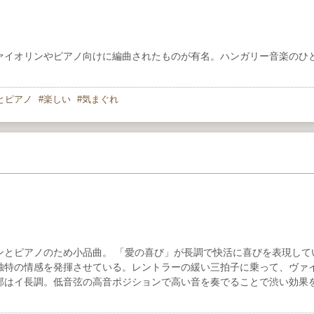
ァイオリンやピアノ向けに編曲されたものが有名。ハンガリー音楽のひ
とピアノ
楽しい
気まぐれ
ンとピアノのため小品曲。 「愛の喜び」が長調で快活に喜びを表現して
独特の情感を発揮させている。レントラーの緩い三拍子に乗って、ヴァ
部はイ長調。低音弦の高音ポジションで高い音を奏でることで渋い効果