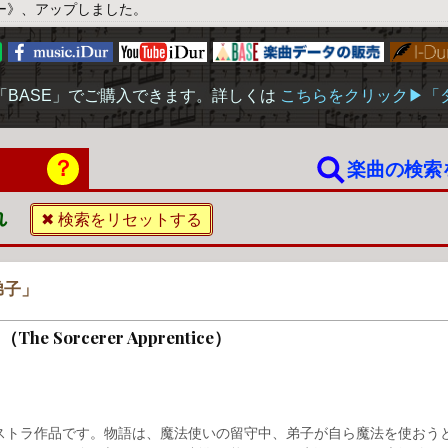
ー》、アップしました。
「BASE」でご購入できます。詳しくは
こちらをクリック▶︎
？
楽曲の検索
れ
✖ 検索をリセットする
弟子」
o （The Sorcerer Apprentice）
ストラ作品です。物語は、魔法使いの留守中、弟子が自ら魔法を使おう