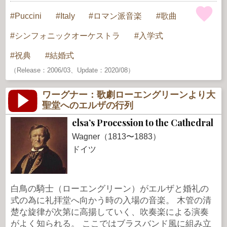
Puccini
Italy
ロマン派音楽
歌曲
シンフォニックオーケストラ
入学式
祝典
結婚式
（Release：2006/03、Update：2020/08）
ワーグナー：歌劇ローエングリーンより大
聖堂へのエルザの行列
elsa’s Procession to the Cathedral
Wagner（1813〜1883）
ドイツ
白鳥の騎士（ローエングリーン）がエルザと婚礼の
式の為に礼拝堂へ向かう時の入場の音楽。 木管の清
楚な旋律が次第に高揚していく、吹奏楽による演奏
がよく知られる。 ここではブラスバンド風に組み立