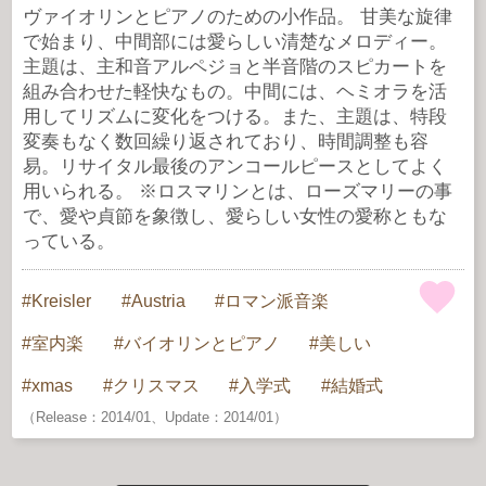
ヴァイオリンとピアノのための小作品。 甘美な旋律
で始まり、中間部には愛らしい清楚なメロディー。
主題は、主和音アルペジョと半音階のスピカートを
組み合わせた軽快なもの。中間には、ヘミオラを活
用してリズムに変化をつける。また、主題は、特段
変奏もなく数回繰り返されており、時間調整も容
易。リサイタル最後のアンコールピースとしてよく
用いられる。 ※ロスマリンとは、ローズマリーの事
で、愛や貞節を象徴し、愛らしい女性の愛称ともな
っている。
Kreisler
Austria
ロマン派音楽
室内楽
バイオリンとピアノ
美しい
xmas
クリスマス
入学式
結婚式
（Release：2014/01、Update：2014/01）