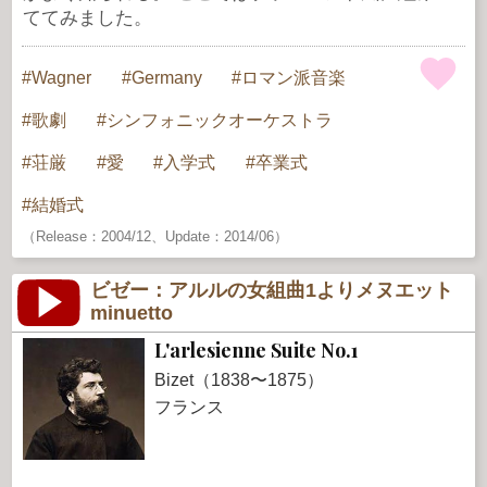
ててみました。
Wagner
Germany
ロマン派音楽
歌劇
シンフォニックオーケストラ
荘厳
愛
入学式
卒業式
結婚式
（Release：2004/12、Update：2014/06）
ビゼー：アルルの女組曲1よりメヌエット
minuetto
L'arlesienne Suite No.1
Bizet（1838〜1875）
フランス