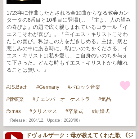
1723年に作曲したとされる全10曲からなる教会カン
タータの6番目と10番目に登場し、『主よ、人の望み
の喜びよ』の題で広く親しまれているコラール「イ
エスこそわが喜び」。『主イエス・キリストこそわ
たしの喜び。私はこの方をだきしめる。主は、病と
悲しみの中にある時に、私にいのちをくださる。イ
エス・キリストは私を愛し、ご自身のいのちを与え
て下さった。どんな時もイエス・キリストから離れ
ることは無い。』
JS.Bach
Germany
バロック音楽
管弦楽
チェンバーオーケストラ
気品
xmas
クリスマス
卒業式
結婚式
（Release：2004/12、Update：2020/08）
ドヴォルザーク：母が教えてくれた歌 《ジ