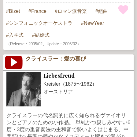
Bizet
France
ロマン派音楽
組曲
シンフォニックオーケストラ
NewYear
入学式
結婚式
（Release：2005/02、Update：2006/02）
クライスラー：愛の喜び
Liebesfreud
Kreisler（1875〜1962）
オーストリア
クライスラーの代名詞的に広く知られるヴァイオリ
ンとピアノのための小作品。 単純かつ親しみやすい6
度・3度の重音奏法の主和音で勢いよくはじまる、中
間部はヘ長調の穏やかなメロディーと響きで愛がも