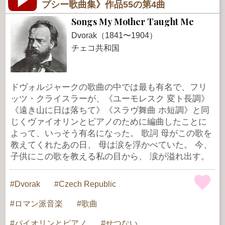
プシー歌曲集》作品55の第4曲
Songs My Mother Taught Me
Dvorak（1841〜1904）
チェコ共和国
ドヴォルジャークの歌曲の中では最も有名で、フリ
ッツ・クライスラーが、《ユーモレスク 変ト長調》
《遠き山に日は落ちて》《スラヴ舞曲 ホ短調》と同
じくヴァイオリンとピアノのために編曲したことに
よって、いっそう有名になった。 歌詞 母がこの歌を
教えてくれたあの日、 母は涙を浮かべていた。 今、
子供にこの歌を教える私の目から、 涙が溢れ出す。
Dvorak
Czech Republic
ロマン派音楽
歌曲
バイオリンとピアノ
せつない