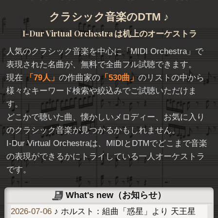
クラシック音楽のDTM ♪
I-Dur Virtual Orchestra
は机上のオーケストラ
人気のクラシック音楽を中心に「
MIDI Orchestra
」で
表現された名曲が、無料で全曲フル試聴できます。
現在
79人
の作曲家の
530曲
のリストの中から
様々なキーワード検索や絞込みでご試聴いただけま
す。
どこかで聴いた曲、懐かしいメロディー、お気に入り
のクラシック音楽が見つかるかもしれません。
I-Dur Virtual Orchestraは、MIDIとDTMでどこまで音楽
の表現ができるかにトライしている一人オーケストラ
です。
What's new（お知らせ）
2026-07-06
♪ ホルスト：組曲「惑星」より 天王星