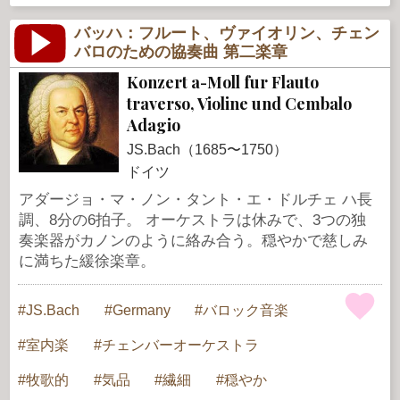
バッハ：フルート、ヴァイオリン、チェン
バロのための協奏曲 第二楽章
Konzert a-Moll fur Flauto
traverso, Violine und Cembalo
Adagio
JS.Bach（1685〜1750）
ドイツ
アダージョ・マ・ノン・タント・エ・ドルチェ ハ長
調、8分の6拍子。 オーケストラは休みで、3つの独
奏楽器がカノンのように絡み合う。穏やかで慈しみ
に満ちた緩徐楽章。
JS.Bach
Germany
バロック音楽
室内楽
チェンバーオーケストラ
牧歌的
気品
繊細
穏やか