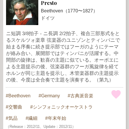
Presto
Beethoven（1770〜1827）
ドイツ
ニ短調 3/8拍子 - ニ長調 2/2拍子、複合三部形式をと
るスケルツォ楽章 弦楽器のユニゾンとティンパニで
始まる序奏に続き提示部ではフーガのようにテーマ
が絡み合い、展開部ではティンパニが活躍する。中
間部の旋律は、歓喜の主題に似ている。オーボエに
よる主題提示の後、弦楽器群のフーガ風旋律を経て
ホルンが同じ主題を提示し、木管楽器群の主題提示
の後、今度は全合奏で主題を演奏する。（第九）
Beethoven
Germany
古典派音楽
交響曲
シンフォニックオーケストラ
気品
繊細
年末年始
（Release：2012/11、Update：2012/11）