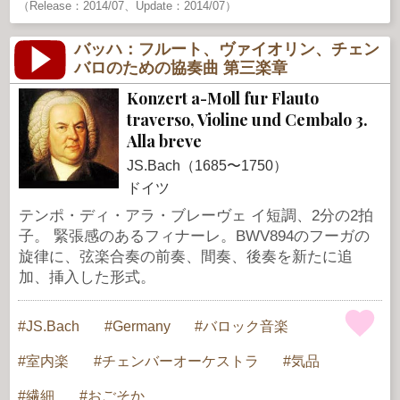
（Release：2014/07、Update：2014/07）
バッハ：フルート、ヴァイオリン、チェン
バロのための協奏曲 第三楽章
Konzert a-Moll fur Flauto
traverso, Violine und Cembalo 3.
Alla breve
JS.Bach（1685〜1750）
ドイツ
テンポ・ディ・アラ・ブレーヴェ イ短調、2分の2拍
子。 緊張感のあるフィナーレ。BWV894のフーガの
旋律に、弦楽合奏の前奏、間奏、後奏を新たに追
加、挿入した形式。
JS.Bach
Germany
バロック音楽
室内楽
チェンバーオーケストラ
気品
繊細
おごそか