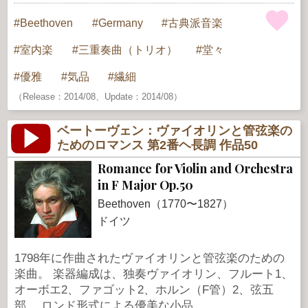
Beethoven
Germany
古典派音楽
室内楽
三重奏曲（トリオ）
堂々
優雅
気品
繊細
（Release：2014/08、Update：2014/08）
ベートーヴェン：ヴァイオリンと管弦楽の
ためのロマンス 第2番ヘ長調 作品50
Romance for Violin and Orchestra
in F Major Op.50
Beethoven（1770〜1827）
ドイツ
1798年に作曲されたヴァイオリンと管弦楽のための
楽曲。 楽器編成は、独奏ヴァイオリン、フルート1、
オーボエ2、ファゴット2、ホルン（F管）2、弦五
部。 ロンド形式による優美な小品