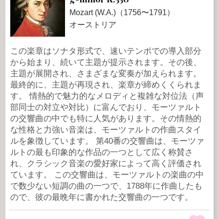
Mozart (W.A.)（1756〜1791）
オーストリア
この楽章はソナタ形式で、速いテンポでの導入部分
から始まり、続いて主題が提示されます。その後、
主題が展開され、さまざまな変奏が加えられます。
最終的に、主題が再現され、楽章が締めくくられま
す。 情熱的で魅力的なメロディと複雑な対位法（声
部同士の対立や対比）に富んでおり、モーツァルト
の交響曲の中でも特に人気があります。その情熱的
な性格と力強い音楽は、モーツァルトの作曲スタイ
ルを象徴しています。 第40番の交響曲は、モーツァ
ルトの最も印象的な作品の一つとして広く称賛さ
れ、クラシック音楽の愛好家によって高く評価され
ています。 この交響曲は、モーツァルトの楽曲の中
で数少ない短調の曲の一つで、1788年に作曲したも
ので、彼の最晩年に書かれた交響曲の一つです。