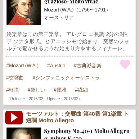
grazioso-Molto vivac
Mozart (W.A.)（1756〜1791）
オーストリア
終楽章はこの第三楽章。 アレグロ ニ長調 2分の2拍
子 ソナタ形式。ピアニッシモで始まり、突然のフォ
ルテで驚かせるような始まり方をするフィナーレ。
Mozart (W.A.)
Austria
古典派音楽
交響曲
シンフォニックオーケストラ
軽快
楽しい
優雅
繊細
（Release：2015/02、Update：2015/02）
モーツァルト：交響曲 第40番 第1楽章 ト
短調 Molto Allegro
Symphony No.40-1 Molto Allegro
g-minor K.550