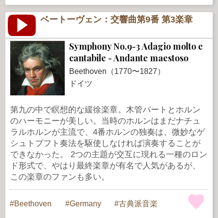
ベートーヴェン：交響曲第9番 第3楽章
Symphony No.9-3 Adagio molto e
cantabile - Andante maestoso
Beethoven（1770〜1827）
ドイツ
第九の中で瞑想的な緩徐楽章。木管パートとホルン
のハーモニーが美しい。当時のホルンはまだナチュ
ラルホルンが主流で、4番ホルンの独奏は、微妙なゲ
シュトプフト奏法を駆使しなければ演奏することが
できなかった。 2つの主題が交互に現れる一種のロン
ド形式で、やはり最終楽章が有名で人気があるが、
この楽章のファンも多い。
Beethoven
Germany
古典派音楽