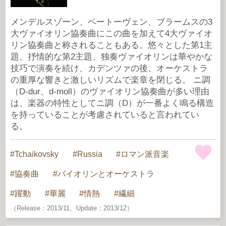
メンデルスゾーン、ベートーヴェン、ブラームスの3
大ヴァイオリン協奏曲にこの曲を加えて4大ヴァイオ
リン協奏曲と称されることもある。悠々とした第1主
題、抒情的な第2主題、独奏ヴァイオリンは華やかな
技巧で演奏を続け、カデンツァの後、オーケストラ
の重厚な響きと激しいリズムで楽章を閉じる。 ニ調
（D-dur、d-moll）のヴァイオリン協奏曲が多い理由
は、楽器の特性としてニ調（D）が一番よく鳴る構造
を持っていることが考慮されていると言われてい
る。
Tchaikovsky
Russia
ロマン派音楽
協奏曲
バイオリンとオーケストラ
躍動
華麗
情熱
繊細
（Release：2013/11、Update：2013/12）