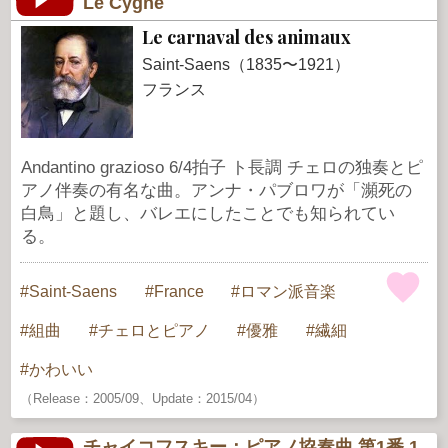
Le Cygne
Le carnaval des animaux
Saint-Saens（1835〜1921）
フランス
Andantino grazioso 6/4拍子 ト長調 チェロの独奏とピ
アノ伴奏の有名な曲。アンナ・パブロワが「瀕死の
白鳥」と題し、バレエにしたことでも知られてい
る。
Saint-Saens
France
ロマン派音楽
組曲
チェロとピアノ
優雅
繊細
かわいい
（Release：2005/09、Update：2015/04）
チャイコフスキー：ピアノ協奏曲 第1番 1