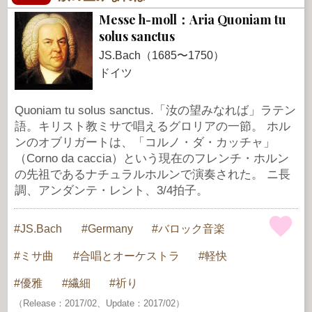
Messe h-moll：Aria Quoniam tu
solus sanctus
JS.Bach（1685〜1750）
ドイツ
Quoniam tu solus sanctus.「汝の望みなれば」ラテン
語。キリスト教ミサで唱えるグロリアの一節。 ホル
ンのオブリガートは、「コルノ・ダ・カッチャ」
（Corno da caccia）という現在のフレンチ・ホルン
の先祖であるナチュラルホルンで演奏された。 ニ長
調、アンダンテ・レント、3/4拍子。
JS.Bach
Germany
バロック音楽
ミサ曲
合唱とオーケストラ
軽快
優雅
繊細
祈り
（Release：2017/02、Update：2017/02）