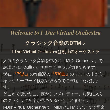
Welcome to I-Dur Virtual Orchestra
クラシック音楽のDTM ♪
I-Dur Virtual Orchestra
は机上のオーケストラ
人気のクラシック音楽を中心に「
MIDI Orchestra
」で
表現された名曲が、無料で全曲フル試聴できます。
現在
79人
の作曲家の
530曲
のリストの中から
様々なキーワード検索や絞込みでご試聴いただけま
す。
どこかで聴いた曲、懐かしいメロディー、お気に入り
のクラシック音楽が見つかるかもしれません。
I-Dur Virtual Orchestraは、MIDIとDTMでどこまで音楽