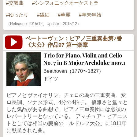
交響曲
シンフォニックオーケストラ
ゆったり
繊細
華麗
年末年始
（Release：2015/12、Update：2015/12）
ベートーヴェン：ピアノ三重奏曲第7番
《大公》作品97 第一楽章
Trio for Piano, Violin and Cello
No. 7 in B Major Archduke mov.1
Beethoven（1770〜1827）
ドイツ
ピアノとヴァイオリン、チェロの為の三重奏曲、変
ロ長調、ソナタ形式、4分の4拍子。 優雅さと堂々と
した気品がある曲想で、ピアノ三重奏団には必須の
レパートリーとなっている。 アマチュア・ピアニス
トとしては相当の腕前の「ルドルフ大公」に1811年
に献呈された曲。