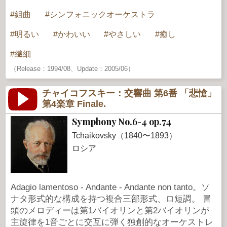
組曲
シンフォニックオーケストラ
明るい
かわいい
やさしい
癒し
繊細
（Release：1994/08、Update：2005/06）
チャイコフスキー：交響曲 第6番 「悲愴」
第4楽章 Finale.
Symphony No.6-4 op.74
Tchaikovsky（1840〜1893）
ロシア
Adagio lamentoso - Andante - Andante non tanto。ソ
ナタ形式的な構成を持つ複合三部形式、ロ短調。 冒
頭のメロディーは第1バイオリンと第2バイオリンが
主旋律を1音ごとに交互に弾く独創的なオーケストレ