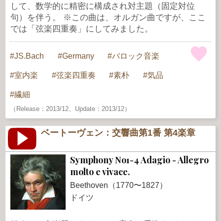
して、数学的に精密に構成され対主題（固定対位
句）を伴う。 ※この曲は、オルガン曲ですが、ここ
では「弦楽四重奏」にしてみました。
JS.Bach
Germany
バロック音楽
室内楽
弦楽四重奏
素朴
気品
繊細
（Release：2013/12、Update：2013/12）
ベートーヴェン：交響曲第1番 第4楽章
Symphony No1-4 Adagio - Allegro
molto e vivace.
Beethoven（1770〜1827）
ドイツ