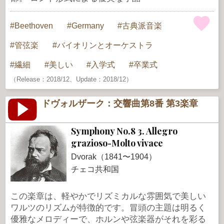
Beethoven
Germany
古典派音楽
管弦楽
バイオリンとオーケストラ
繊細
美しい
入学式
卒業式
（Release：2018/12、Update：2018/12）
ドヴォルザーク：交響曲第8番 第3楽章
Symphony No.8 3. Allegro
grazioso-Molto vivace
Dvorak（1841〜1904）
チェコ共和国
この楽章は、軽やかでリズミカルな雰囲気で美しい
ワルツのリズムが特徴的です。冒頭の主題は明るく
優雅なメロディーで、ホルンや弦楽器がそれを彩る