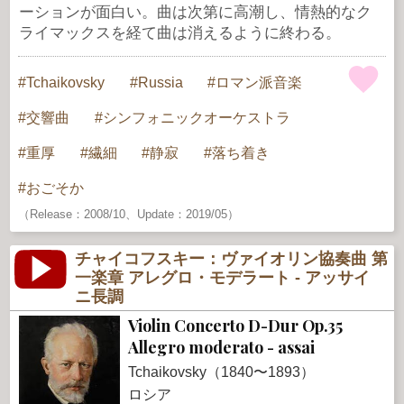
ーションが面白い。曲は次第に高潮し、情熱的なク
ライマックスを経て曲は消えるように終わる。
Tchaikovsky
Russia
ロマン派音楽
交響曲
シンフォニックオーケストラ
重厚
繊細
静寂
落ち着き
おごそか
（Release：2008/10、Update：2019/05）
チャイコフスキー：ヴァイオリン協奏曲 第
一楽章 アレグロ・モデラート - アッサイ
ニ長調
Violin Concerto D-Dur Op.35
Allegro moderato - assai
Tchaikovsky（1840〜1893）
ロシア