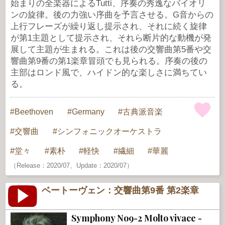
始まりの全楽器によるTutti、序奏の秀逸なバイオリ
ンの旋律。後の力強い序曲を予言させる。G音からの
上行フレーズが繰り返し提示され、それに続く旋律
が第1主題として提示され、それら断片的な動機が発
展して主題が生まれる。これは後の交響曲第5番や交
響曲第9番の第1楽章冒頭でも見られる。序奏の後の
主部はロンド風で、ハイドン的な楽しさに満ちてい
る。
Beethoven
Germany
古典派音楽
交響曲
シンフォニックオーケストラ
堂々
素朴
軽快
繊細
華麗
（Release：2020/07、Update：2020/07）
ベートーヴェン：交響曲第9番 第2楽章
Symphony No9-2 Molto vivace -