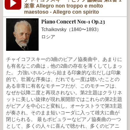
楽章 Allegro non troppo e molto
maestoso - Allegro con spirito
Piano Concert No1-1 Op.23
Tchaikovsky（1840〜1893）
ロシア
チャイコフスキーの3曲のピアノ協奏曲中、あまりに
も有名なこの曲は，他の2曲の存在を薄くしてしまっ
た。 力強いホルンから始まる印象的な出だしは印象
的で、壮麗な序奏は、だれでも一度は聴いたことの
ある非常に有名なモチーフだが、このモチーフは、
なぜか以降二度と再現されない。第2主題はクラリネ
ットに美しい旋律が現れ展開部ではこれらの第2主題
がピアノを中心にと変転し、オーケストラで第3主題
が奏され、そのまま短いコーダに入って雄大に曲が
閉じられる。 最もポピュラーなピアノ協奏曲の一つ
として、多くの人々に喜んで聴かれ、多くのピアニ