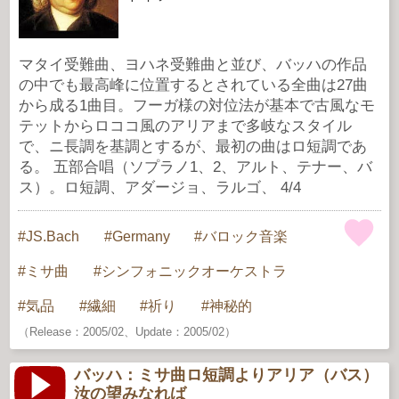
マタイ受難曲、ヨハネ受難曲と並び、バッハの作品
の中でも最高峰に位置するとされている全曲は27曲
から成る1曲目。フーガ様の対位法が基本で古風なモ
テットからロココ風のアリアまで多岐なスタイル
で、ニ長調を基調とするが、最初の曲はロ短調であ
る。 五部合唱（ソプラノ1、2、アルト、テナー、バ
ス）。ロ短調、アダージョ、ラルゴ、 4/4
JS.Bach
Germany
バロック音楽
ミサ曲
シンフォニックオーケストラ
気品
繊細
祈り
神秘的
（Release：2005/02、Update：2005/02）
バッハ：ミサ曲ロ短調よりアリア（バス）
汝の望みなれば