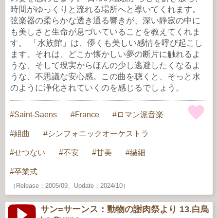
時間がゆっくりと流れる場所へと導いてくれます。
弦楽器の柔らかな透き通る響きが、深い静寂の中に
も美しさと生命が息づいていることを教えてくれま
す。 「水族館」は、儚くも美しい感情を呼び起こし
ます。それは、どこか懐かしい夢の断片に触れるよ
うな、そして現実からほんの少し逃避したくなるよ
うな、不思議な安心感。この曲を聴くと、そっと水
のように浄化されていくのを感じるでしょう。
Saint-Saens
France
ロマン派音楽
組曲
シンフォニックオーケストラ
せつない
不安
甘美
繊細
卒業式
（Release：2005/09、Update：2024/10）
サン=サーンス：動物の謝肉祭より 13.白鳥