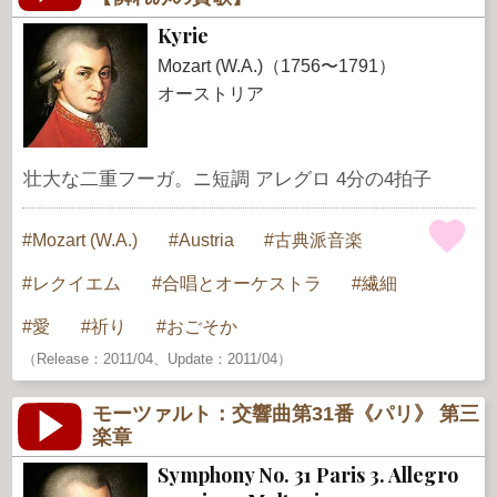
Kyrie
Mozart (W.A.)（1756〜1791）
オーストリア
壮大な二重フーガ。ニ短調 アレグロ 4分の4拍子
Mozart (W.A.)
Austria
古典派音楽
レクイエム
合唱とオーケストラ
繊細
愛
祈り
おごそか
（Release：2011/04、Update：2011/04）
モーツァルト：交響曲第31番《パリ》 第三
楽章
Symphony No. 31 Paris 3. Allegro