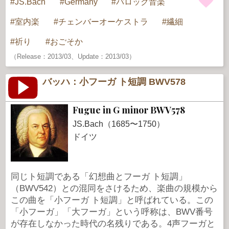
JS.Bach
Germany
バロック音楽
室内楽
チェンバーオーケストラ
繊細
祈り
おごそか
（Release：2013/03、Update：2013/03）
バッハ：小フーガ ト短調 BWV578
Fugue in G minor BWV578
JS.Bach（1685〜1750）
ドイツ
同じト短調である「幻想曲とフーガ ト短調」
（BWV542）との混同をさけるため、楽曲の規模から
この曲を「小フーガ ト短調」と呼ばれている。この
「小フーガ」「大フーガ」という呼称は、BWV番号
が存在しなかった時代の名残りである。4声フーガと