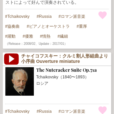
ストによって好んで演奏されている。
Tchaikovsky
Russia
ロマン派音楽
協奏曲
ピアノとオーケストラ
重厚
躍動
優雅
情熱
繊細
（Release：2008/02、Update：2017/01）
チャイコフスキー：クルミ割人形組曲より
小序曲 Ouverture miniature
The Nutcracker Suite Op.71a
Tchaikovsky（1840〜1893）
ロシア
Tchaikovsky
Russia
ロマン派音楽