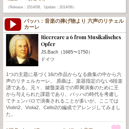
（Release：2014/08、Update：2014/08）
バッハ：音楽の捧げ物より 六声のリチェル
カーレ
Ricercare a 6 from Musikalisches
Opfer
JS.Bach（1685〜1750）
ドイツ
1つの主題に基づく16の作品からなる曲集の中から六
声のリチェルカーレ。 原曲は、楽器指定のない6段楽
譜である。元々、鍵盤楽器での即興演奏のために王
から与えられた課題であり、バッハの時代を考慮し
てチェンバロで演奏されることが多いが、ここでは
Violin2、Viola2、Cello2の編成でアレンジしてみまし
た。