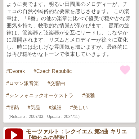
ように奏でます。明るい田園風のメロディーが、チ
ェコの自然や民俗的な要素を感じさせます。 この楽
章は、「8番」の他の楽章に比べて優美で穏やかな雰
囲気を持ち、牧歌的な情景が浮かびます。 冒頭の旋
律は、管楽器と弦楽器が交互にリードし、しなやか
に展開されます。リズムとメロディーが徐々に変化
し、時には悲しげな雰囲気も漂いますが、最終的に
は再び穏やかなトーンで収束していきます。
Dvorak
Czech Republic
ロマン派音楽
交響曲
シンフォニックオーケストラ
優雅
情熱
気品
繊細
美しい
（Release：2007/03、Update：2024/11）
モーツァルト：レクイエム 第2曲 キリエ
【憐れみの賛歌】