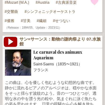
Mozart (W.A.)
Austria
古典派音楽
交響曲
シンフォニックオーケストラ
優雅
甘美
繊細
せつない
（Release：1994/05、Update：2023/11）
サン=サーンス：動物の謝肉祭より 07.水族
館
Le carnaval des animaux
Aquarium
Saint-Saens（1835〜1921）
フランス
この曲は、心を優しく包むような幻想的な曲です。
静かに流れるピアノのアルペジオは、穏やかな水面
をそっと揺らす波紋のよう。音の一つひとつが、透
明な水の中を漂う光の粒や、気まぐれに泳ぐ魚たち
の姿を思わせます。 日常の喧騒から心を解き放ち、