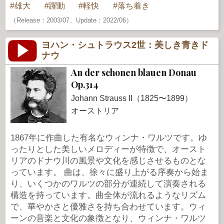
雄大
躍動
軽快
落ち着き
（Release：2003/07、Update：2022/06）
ヨハン・シュトラウス2世：美しき青きド
ナウ
An der schonen blauen Donau
Op.314
Johann Strauss II（1825〜1899）
オーストリア
1867年に作曲した有名なウィンナ・ワルツです。ゆ
ったりとした美しいメロディーが特徴で、オースト
リアのドナウ川の風景や文化を感じさせるものとな
っています。 曲は、徐々に盛り上がる序奏から始ま
り、いくつかのワルツの部分が連続して演奏される
構造を持っています。曲全体が流れるようなリズム
で、華やかさと優雅さを持ち合わせています。ウィ
ーンの音楽と文化の象徴となり、ウィンナ・ワルツ