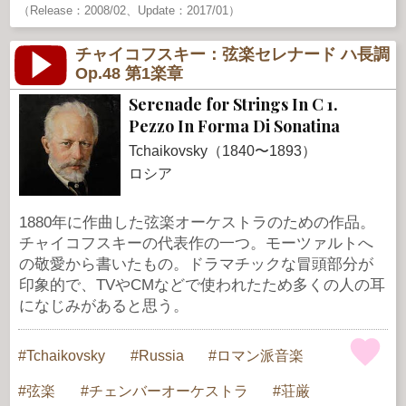
（Release：2008/02、Update：2017/01）
チャイコフスキー：弦楽セレナード ハ長調
Op.48 第1楽章
Serenade for Strings In C 1.
Pezzo In Forma Di Sonatina
Tchaikovsky（1840〜1893）
ロシア
1880年に作曲した弦楽オーケストラのための作品。
チャイコフスキーの代表作の一つ。モーツァルトへ
の敬愛から書いたもの。ドラマチックな冒頭部分が
印象的で、TVやCMなどで使われたため多くの人の耳
になじみがあると思う。
Tchaikovsky
Russia
ロマン派音楽
弦楽
チェンバーオーケストラ
荘厳