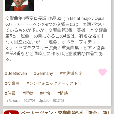
交響曲第4番変ロ長調 作品60（in B-flat major, Opus
60） ベートーベンの9つの交響曲には、表題がつい
ているものが多いが、交響曲第3番「英雄」と交響曲
第5番「運命」の間にあるこの4番は、有名な名前も
なく目立たないが、「運命」オペラ「フィデリ
オ」・ラズモフスキー弦楽四重奏曲集・ピアノ協奏
曲第4番などと同時期に作られた意欲的な作品であ
る。
Beethoven
Germany
古典派音楽
交響曲
シンフォニックオーケストラ
荘厳
躍動
軽快
情熱
（Release：2017/05、Update：2017/05）
ベートーヴェン：交響曲第5番「運命」 第1