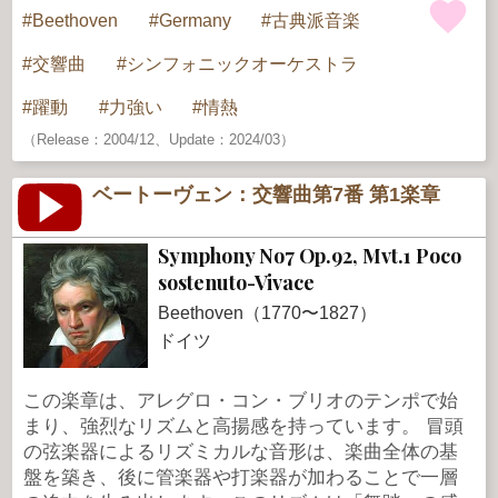
Beethoven
Germany
古典派音楽
交響曲
シンフォニックオーケストラ
躍動
力強い
情熱
（Release：2004/12、Update：2024/03）
ベートーヴェン：交響曲第7番 第1楽章
Symphony No7 Op.92, Mvt.1 Poco
sostenuto-Vivace
Beethoven（1770〜1827）
ドイツ
この楽章は、アレグロ・コン・ブリオのテンポで始
まり、強烈なリズムと高揚感を持っています。 冒頭
の弦楽器によるリズミカルな音形は、楽曲全体の基
盤を築き、後に管楽器や打楽器が加わることで一層