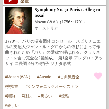
楽章
Symphony No. 31 Paris 1. Allegro
assai
Mozart (W.A.)（1756〜1791）
オーストリア
1778年、パリの演奏団体コンセール・スピリチュエ
ルの支配人ジャン・ル・グロからの依頼によって作
曲されたため『パリ』の愛称で呼ばれる。クラリネ
ットを含む完全な2管編成。 第1楽章 アレグロ・アッ
サイ ニ長調 4分の4拍子 ソナタ形式
Mozart (W.A.)
Austria
古典派音楽
交響曲
シンフォニックオーケストラ
躍動
軽快
明るい
優雅
優しい