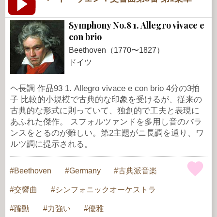
Symphony No.8 1. Allegro vivace e
con brio
Beethoven（1770〜1827）
ドイツ
ヘ長調 作品93 1. Allegro vivace e con brio 4分の3拍
子 比較的小規模で古典的な印象を受けるが、従来の
古典的な形式に則っていて、独創的で工夫と表現に
あふれた傑作。 スフォルツァンドを多用し音のバラ
ンスをとるのが難しい。第2主題がニ長調を通り、ワ
ルツ調に提示される。
Beethoven
Germany
古典派音楽
交響曲
シンフォニックオーケストラ
躍動
力強い
優雅