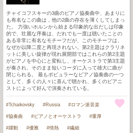
チャイコフスキーの3曲のピアノ協奏曲中、あまりに
も有名なこの曲は，他の2曲の存在を薄くしてしまっ
た。 力強いホルンから始まる印象的な出だしは印象
的で、壮麗な序奏は、だれでも一度は聴いたことの
ある非常に有名なモチーフだが、このモチーフは、
なぜか以降二度と再現されない。第2主題はクラリネ
ットに美しい旋律が現れ展開部ではこれらの第2主題
がピアノを中心にと変転し、オーケストラで第3主題
が奏され、そのまま短いコーダに入って雄大に曲が
閉じられる。 最もポピュラーなピアノ協奏曲の一つ
として、多くの人々に喜んで聴かれ、多くのピアニ
ストによって好んで演奏されている。
Tchaikovsky
Russia
ロマン派音楽
協奏曲
ピアノとオーケストラ
重厚
躍動
優雅
情熱
繊細