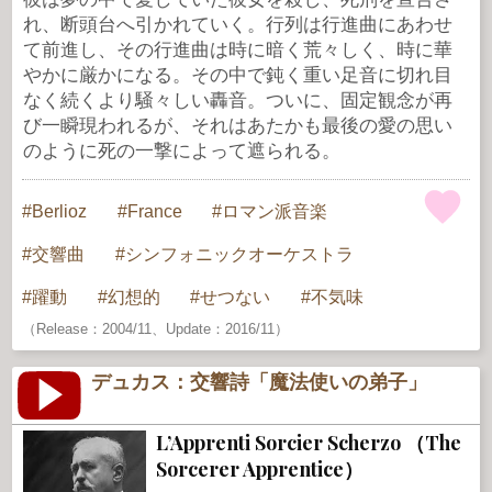
れ、断頭台へ引かれていく。行列は行進曲にあわせ
て前進し、その行進曲は時に暗く荒々しく、時に華
やかに厳かになる。その中で鈍く重い足音に切れ目
なく続くより騒々しい轟音。ついに、固定観念が再
び一瞬現われるが、それはあたかも最後の愛の思い
のように死の一撃によって遮られる。
Berlioz
France
ロマン派音楽
交響曲
シンフォニックオーケストラ
躍動
幻想的
せつない
不気味
（Release：2004/11、Update：2016/11）
デュカス：交響詩「魔法使いの弟子」
L’Apprenti Sorcier Scherzo （The
Sorcerer Apprentice）