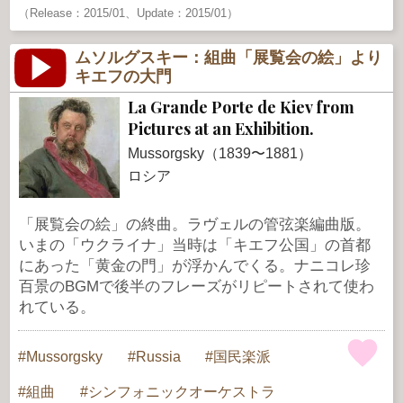
（Release：2015/01、Update：2015/01）
ムソルグスキー：組曲「展覧会の絵」より
キエフの大門
La Grande Porte de Kiev from
Pictures at an Exhibition.
Mussorgsky（1839〜1881）
ロシア
「展覧会の絵」の終曲。ラヴェルの管弦楽編曲版。
いまの「ウクライナ」当時は「キエフ公国」の首都
にあった「黄金の門」が浮かんでくる。ナニコレ珍
百景のBGMで後半のフレーズがリピートされて使わ
れている。
Mussorgsky
Russia
国民楽派
組曲
シンフォニックオーケストラ