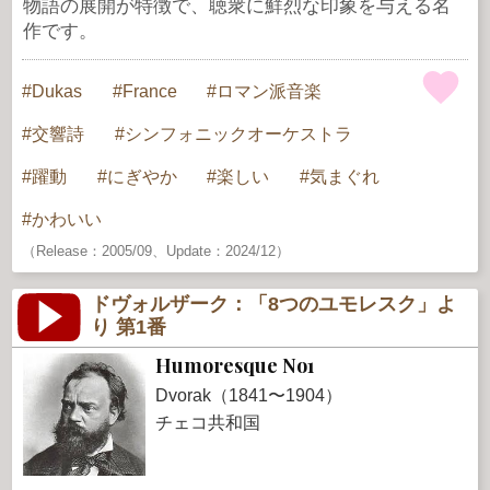
物語の展開が特徴で、聴衆に鮮烈な印象を与える名
作です。
Dukas
France
ロマン派音楽
交響詩
シンフォニックオーケストラ
躍動
にぎやか
楽しい
気まぐれ
かわいい
（Release：2005/09、Update：2024/12）
ドヴォルザーク：「8つのユモレスク」よ
り 第1番
Humoresque No1
Dvorak（1841〜1904）
チェコ共和国