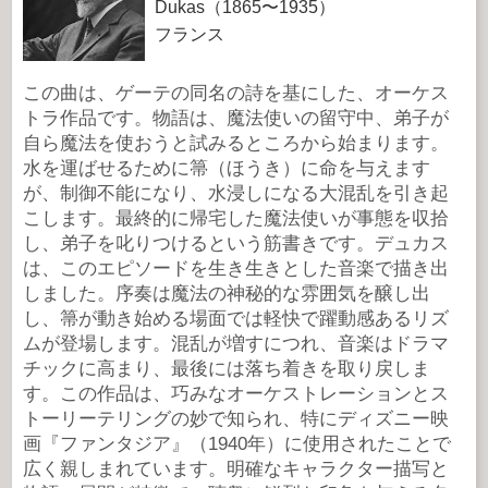
Dukas（1865〜1935）
フランス
この曲は、ゲーテの同名の詩を基にした、オーケス
トラ作品です。物語は、魔法使いの留守中、弟子が
自ら魔法を使おうと試みるところから始まります。
水を運ばせるために箒（ほうき）に命を与えます
が、制御不能になり、水浸しになる大混乱を引き起
こします。最終的に帰宅した魔法使いが事態を収拾
し、弟子を叱りつけるという筋書きです。デュカス
は、このエピソードを生き生きとした音楽で描き出
しました。序奏は魔法の神秘的な雰囲気を醸し出
し、箒が動き始める場面では軽快で躍動感あるリズ
ムが登場します。混乱が増すにつれ、音楽はドラマ
チックに高まり、最後には落ち着きを取り戻しま
す。この作品は、巧みなオーケストレーションとス
トーリーテリングの妙で知られ、特にディズニー映
画『ファンタジア』（1940年）に使用されたことで
広く親しまれています。明確なキャラクター描写と