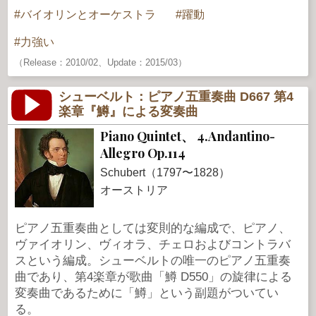
バイオリンとオーケストラ
躍動
力強い
（Release：2010/02、Update：2015/03）
シューベルト：ピアノ五重奏曲 D667 第4
楽章『鱒』による変奏曲
Piano Quintet、 4.Andantino-
Allegro Op.114
Schubert（1797〜1828）
オーストリア
ピアノ五重奏曲としては変則的な編成で、ピアノ、
ヴァイオリン、ヴィオラ、チェロおよびコントラバ
スという編成。シューベルトの唯一のピアノ五重奏
曲であり、第4楽章が歌曲「鱒 D550」の旋律による
変奏曲であるために「鱒」という副題がついてい
る。