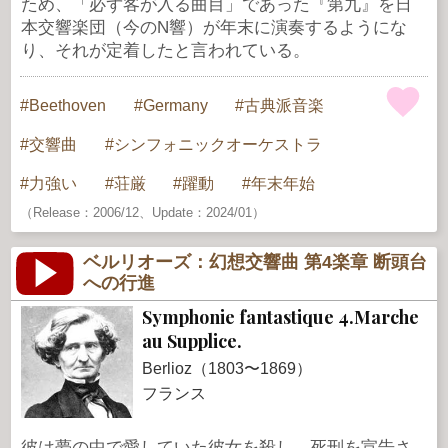
ため、「必ず客が入る曲目」であった『第九』を日
本交響楽団（今のN響）が年末に演奏するようにな
り、それが定着したと言われている。
Beethoven
Germany
古典派音楽
交響曲
シンフォニックオーケストラ
力強い
荘厳
躍動
年末年始
（Release：2006/12、Update：2024/01）
ベルリオーズ：幻想交響曲 第4楽章 断頭台
への行進
Symphonie fantastique 4.Marche
au Supplice.
Berlioz（1803〜1869）
フランス
彼は夢の中で愛していた彼女を殺し、死刑を宣告さ