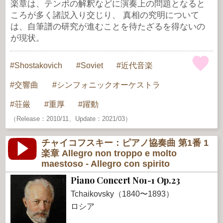
楽章は、テンポの解釈などに演奏上の問題となると
ころが多く諸説入り交じり、 真相の究明について
は、自筆譜の研究が進むことを待たざるを得ないの
が現状。
Shostakovich
Soviet
近代音楽
交響曲
シンフォニックオーケストラ
荘厳
重厚
躍動
（Release：2010/11、Update：2021/03）
チャイコフスキー：ピアノ協奏曲 第1番 1
楽章 Allegro non troppo e molto
maestoso - Allegro con spirito
Piano Concert No1-1 Op.23
Tchaikovsky（1840〜1893）
ロシア