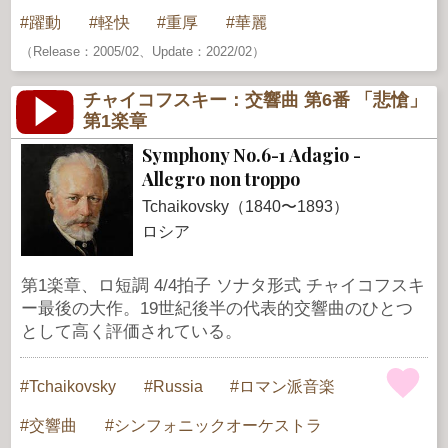
躍動
軽快
重厚
華麗
（Release：2005/02、Update：2022/02）
チャイコフスキー：交響曲 第6番 「悲愴」
第1楽章
Symphony No.6-1 Adagio -
Allegro non troppo
Tchaikovsky（1840〜1893）
ロシア
第1楽章、ロ短調 4/4拍子 ソナタ形式 チャイコフスキ
ー最後の大作。19世紀後半の代表的交響曲のひとつ
として高く評価されている。
Tchaikovsky
Russia
ロマン派音楽
交響曲
シンフォニックオーケストラ