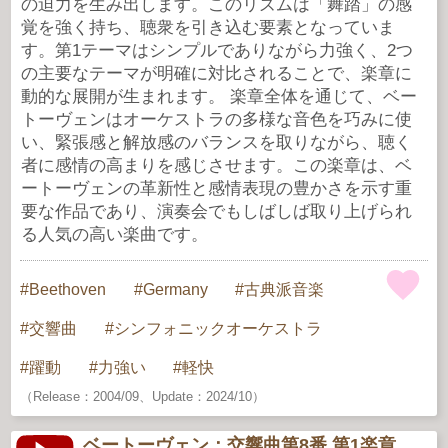
の迫力を生み出します。このリズムは「舞踏」の感
覚を強く持ち、聴衆を引き込む要素となっていま
す。第1テーマはシンプルでありながら力強く、2つ
の主要なテーマが明確に対比されることで、楽章に
動的な展開が生まれます。 楽章全体を通じて、ベー
トーヴェンはオーケストラの多様な音色を巧みに使
い、緊張感と解放感のバランスを取りながら、聴く
者に感情の高まりを感じさせます。この楽章は、ベ
ートーヴェンの革新性と感情表現の豊かさを示す重
要な作品であり、演奏会でもしばしば取り上げられ
る人気の高い楽曲です。
Beethoven
Germany
古典派音楽
交響曲
シンフォニックオーケストラ
躍動
力強い
軽快
（Release：2004/09、Update：2024/10）
ベートーヴェン：交響曲第8番 第1楽章