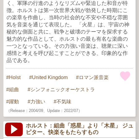
く、軍隊の行進のようなリズムや緊迫した和音が特
徴。ホルストは第一次世界大戦が勃発した時期にこ
の楽章を作曲し、当時の社会的な不安や不穏な雰囲
気を音楽を通じて表現した。 「火星」は、宇宙の神
秘的な側面と共に、戦争と破壊のテーマを探求する
魅力的な作品として、ホルストの最も有名な楽曲の
一つとなっている。その力強い音楽は、聴衆に深い
感情と考えを呼び起こすことができる、印象的な作
品である。
Holst
United Kingdom
ロマン派音楽
組曲
シンフォニックオーケストラ
躍動
力強い
不気味
（Release：2004/09、Update：2022/07）
ホルスト：組曲「惑星」より「木星」 ジュ
ピター、快楽をもたらすもの