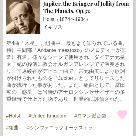
Jupiter, the Bringer of Jollity from
The Planets, Op.32
Holst（1874〜1934）
イギリス
第4曲「木星」。組曲中、最もよく知られている曲。
特に中間部「Andante maestoso」のメロディーが非
常に有名。様々なシーンで使用され、ダイアナ元皇
太子妃の葬儀に教会オルガンアレンジでで演奏され
り、平原綾香がデビュー曲で、吉元由美により歌詞
が付けられたものを『Jupiter』としてリリースした
曲が流行った事があった。また、組曲として、冨田
勲の「惑星」は当時のアナログシンセサイザーの多
重録音で仕上げた物であり、世界的に評価された。
Holst
United Kingdom
ロマン派音楽
組曲
シンフォニックオーケストラ