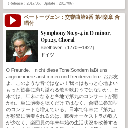
（Release：2017/06、Update：2017/06）
ベートーヴェン：交響曲第9番 第4楽章 合
唱付
Symphony No.9-4 in D minor,
Op.125, Choral
Beethoven（1770〜1827）
ドイツ
O Freunde、 nicht diese Tone!Sondern laBt uns
angenehmere anstimmen und freudenvollere. おお友
よ、このような音ではない！我々はもっと心地よい
もっと歓喜に満ち溢れる歌を歌おうではないか… 日
本では、年末になると各地で第九のコンサートが開
かれ、単に演奏を聴くだけではなく、合唱に参加型
のコンサートも増えている。日本で年末に『第九』
が頻繁に演奏されるのは、戦後オーケストラの収入
が少なく、楽団員の年末年始の生活状況を改善する