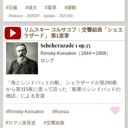
荘厳
雄大
重厚
躍動
（Release：2005/07、Update：2021/06）
リムスキー コルサコフ：交響組曲「シェエ
ラザード」 第1楽章
Scheherazade 1 op.35
Rimsky-Korsakov（1844〜1908）
ロシア
「海とシンドバットの船」 シェラザードが第290夜
から第315夜に渡って語った「船乗りシンドバッドの
物語」による音楽
Rimsky-Korsakov
Russia
ロマン派音楽
交響組曲