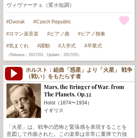
ヴィヴァーチェ（変ホ短調）
Dvorak
Czech Republic
ロマン派音楽
ピアノ曲
ピアノ独奏
気まぐれ
躍動
入学式
卒業式
（Release：2017/03、Update：2017/03）
ホルスト：組曲「惑星」より「火星」 戦争
（戦い）をもたらす者
Mars, the Bringer of War. from
The Planets, Op.32
Holst（1874〜1934）
イギリス
「火星」は、戦争の恐怖と緊張感を表現することを
意図して作曲された。この楽章は非常に重厚で力強