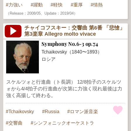
力強い
躍動
軽快
重厚
情熱
（Release：2008/05、Update：2019/04）
チャイコフスキー：交響曲 第6番 「悲愴」
第3楽章 Allegro molto vivace
Symphony No.6-3 op.74
Tchaikovsky（1840〜1893）
ロシア
スケルツォと行進曲（ト長調） 12/8拍子のスケルツ
ォから4/4拍子の行進曲が次第に力強く現れ最後は力
強く高揚して終わる。
Tchaikovsky
Russia
ロマン派音楽
交響曲
シンフォニックオーケストラ