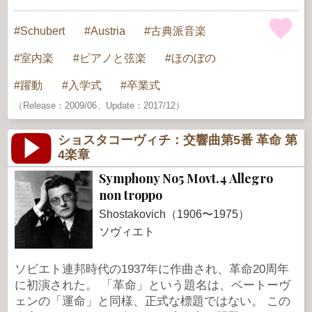
Schubert
Austria
古典派音楽
室内楽
ピアノと弦楽
ほのぼの
躍動
入学式
卒業式
（Release：2009/06、Update：2017/12）
ショスタコーヴィチ：交響曲第5番 革命 第
4楽章
Symphony No5 Movt.4 Allegro
non troppo
Shostakovich（1906〜1975）
ソヴィエト
ソビエト連邦時代の1937年に作曲され、革命20周年
に初演された。 「革命」という題名は、ベートーヴ
ェンの「運命」と同様、正式な標題ではない。 この