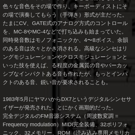
色々な音色をその場で作り、キーボーディストにそ
の場で演奏してもらう（手弾き）形式が主だった。
たまにCV、GATE式のアナログ方式のコントロール
を、MC-8やMC-4などで打ち込みも始まっていた。
同時発音数はモノフォニックか、4〜8ボイス、余韻
のある音は次々とかき消される。高級なシンセはリ
ングモジュレーションやクロスモジュレーションと
いった技を使えば、る程度の金属質の音やパーカッ
シブなインパクトある音も作れたが、もっとインパ
クトのある音、鋭い音が要求されることも。
1983年5月にヤマハからDX7というデジタルシンセサ
イザーが発売された。とにかく画期的だった。
完全デジタルのFM音源システム（周波数変調 =
Frequency modulation）MIDI完全装備、32ポリフォ
ニック、32メモリー、ROM（読み込み専用メモリカ