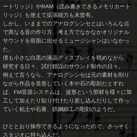
ートリッジ）やRAM（読み書きできるメモリカート
リッジ）も使えて拡張能力も未曾有。
しかし、いままでのアナログシンセとはいろんな点
で異なる音の作り方、考え方でなかなかオリジナル
サウンドを前面に出せるミュージシャンはいなかっ
た。
僕も小さな白黒の液晶ディスプレイを眺めながら、
研究する日々、試行錯誤のサウンド制作の日々。
例えて言うなら、アナログシンセは元の素材を削り
ながら作品を造形していく木や石の彫刻だとすれ
ば、FM音源システムは、波形という部材を様々に加
工して加えたり貼り付けたり差し込んだりして作っ
ていく粘土や石膏、鉄鋼細工の彫刻のようだ。
ひととおり操作できるようになったので、さっそく
スタジオに持ち込んだ。