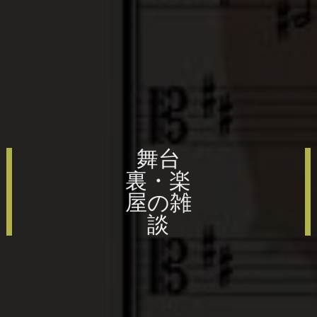
舞台
裏・楽
屋の雑
談