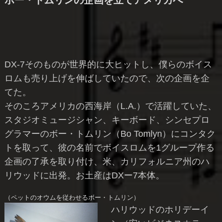
ボー・トムリンの企画を立てアメリカへ
DX-7そのものが世界的に大ヒットし、僕らのボイス
ロムも売り上げを伸ばしていたので、次の企画を企
てた。
そのころアメリカの西海岸（L.A.）で活躍していた、
スタジオミュージシャン、キーボード、シンセプロ
グラマーのボー・トムリン（Bo Tomlyn）にコンタク
トを取って、彼の名前でボイスロムを1グループ作る
企画の了承を取り付け、米、カリフォルニア州のハ
リウッドに出発。お土産はDXー7本体。
（ペットのオウムを従わせるボー・トムリン）
ハリウッドのホリデーイ