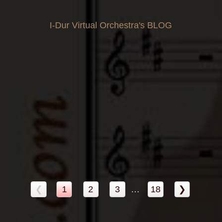
I-Dur Virtual Orchestra's BLOG
❮
1
2
3
…
18
❯