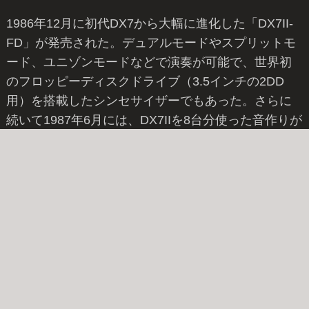
1986年12月に初代DX7から大幅に進化した「DX7II-
FD」が発売された。デュアルモードやスプリットモ
ード、ユニゾンモードなどで演奏が可能で、世界初
のフロッピーディスクドライブ（3.5インチの2DD
用）を搭載したシンセサイザーでもあった。さらに
続いて1987年6月には、DX7IIを8台分使った音作りが
可能なマルチティンバーに対応した「TX802」2Uの
音源モジュールタイプの互換機も発売された。とも
に外部機器のデータをMIDI受信してディスク保管で
きるMDR機能も付いていた。当時の価格はそれぞ
れ、298,000 円と198,000円。