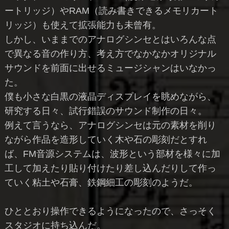
ートリッジ）やRAM（読み書きできるメモリカート
リッジ）も使えて拡張能力も未曾有。
しかし、いままでのアナログシンセとはいろんな点
で異なる音の作り方、考え方でなかなかオリジナル
サウンドを前面に出せるミュージシャンはいなかっ
た。
僕も小さな白黒の液晶ディスプレイを眺めながら、
研究する日々、試行錯誤のサウンド制作の日々。
例えて言うなら、アナログシンセは元の素材を削り
ながら作品を造形していく木や石の彫刻だとすれ
ば、FM音源システムは、波形という部材を様々に加
工して加えたり貼り付けたり差し込んだりして作っ
ていく粘土や石膏、鉄鋼細工の彫刻のようだ。
ひととおり操作できるようになったので、さっそく
スタジオに持ち込んだ。