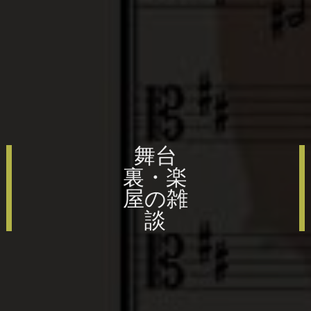
舞台
裏・楽
屋の雑
談