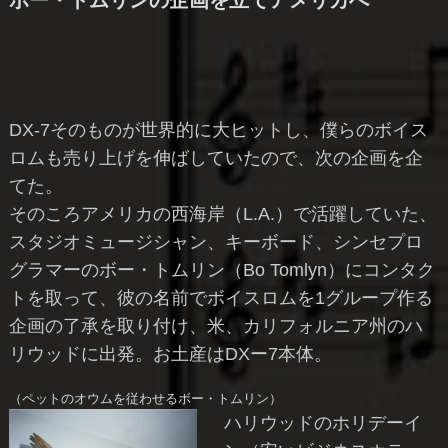
ボー・トムリンの企画を立てアメリカへ
DX-7そのものが世界的に大ヒットし、僕らのボイス
ロムも売り上げを伸ばしていたので、次の企画を企
てた。
そのころアメリカの西海岸（L.A.）で活躍していた、
スタジオミュージシャン、キーボード、シンセプロ
グラマーのボー・トムリン（Bo Tomlyn）にコンタク
トを取って、彼の名前でボイスロムを1グループ作る
企画の了承を取り付け、米、カリフォルニア州のハ
リウッドに出発。お土産はDXー7本体。
（ペットのオウムを従わせるボー・トムリン）
ハリウッドのホリデーイ