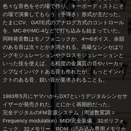
色々な音色をその場で作り、キーボーディストにそ
の場で演奏してもらう（手弾き）形式が主だった。
たまにCV、GATE式のアナログ方式のコントロール
を、MC-8やMC-4などで打ち込みも始まっていた。
同時発音数はモノフォニックか、4〜8ボイス、余韻
のある音は次々とかき消される。高級なシンセはリ
ングモジュレーションやクロスモジュレーションと
いった技を使えば、る程度の金属質の音やパーカッ
シブなインパクトある音も作れたが、もっとインパ
クトのある音、鋭い音が要求されることも。
1983年5月にヤマハからDX7というデジタルシンセサ
イザーが発売された。とにかく画期的だった。
完全デジタルのFM音源システム（周波数変調 =
Frequency modulation）MIDI完全装備、32ポリフォ
ニック、32メモリー、ROM（読み込み専用メモリカ