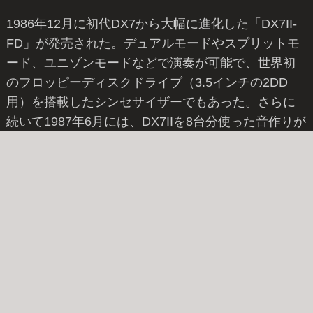
1986年12月に初代DX7から大幅に進化した「DX7II-
FD」が発売された。デュアルモードやスプリットモ
ード、ユニゾンモードなどで演奏が可能で、世界初
のフロッピーディスクドライブ（3.5インチの2DD
用）を搭載したシンセサイザーでもあった。さらに
続いて1987年6月には、DX7IIを8台分使った音作りが
可能なマルチティンバーに対応した「TX802」2Uの
音源モジュールタイプの互換機も発売された。とも
に外部機器のデータをMIDI受信してディスク保管で
きるMDR機能も付いていた。当時の価格はそれぞ
れ、298,000 円と198,000円。