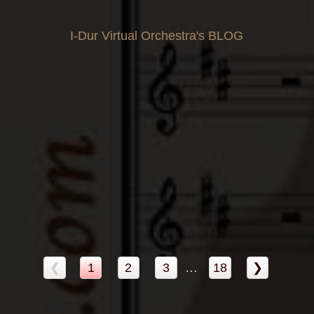
I-Dur Virtual Orchestra's BLOG
❮
1
2
3
…
18
❯