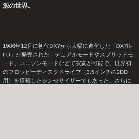
源の世界。
1986年12月に初代DX7から大幅に進化した「DX7II-
FD」が発売された。デュアルモードやスプリットモ
ード、ユニゾンモードなどで演奏が可能で、世界初
のフロッピーディスクドライブ（3.5インチの2DD
用）を搭載したシンセサイザーでもあった。さらに
続いて1987年6月には、DX7IIを8台分使った音作りが
可能なマルチティンバーに対応した「TX802」2Uの
音源モジュールタイプの互換機も発売された。とも
に外部機器のデータをMIDI受信してディスク保管で
きるMDR機能も付いていた。当時の価格はそれぞ
れ、298,000 円と198,000円。