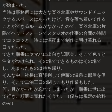
が始まった。
当時は事務所には大きな楽器倉庫やサウンドチェッ
クするスペースはあったけど、音を落ち着いて作る
ことができるルームがなかったので、楽器倉庫の片
隅でヘッドフォーンでスタジオの仕事の合間の時間
でコツコツと、時には深夜まで制作に明け暮れる
日々だった。
できた順番にヤマハに出向き試聴会。そこで色々と
注文がつけられ、その場でできるものはその場で
し、あまったものは持ち帰り。
そんな中、社長に直談判して伊藤の温泉に部屋を借
り、そこで二泊三日の閉じこもり作業もした。
何ヵ月かかったか忘れてしまったが、順番に世に出
て行き、順調に売れたそうだ。（僕らは規定の給料
のみ）