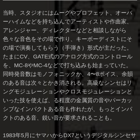
当時、スタジオにはムーグやプロフェット、オーバ
ーハイムなどを持ち込んでアーティストや作曲家、
アレンジャー、ディレクターなどと相談しながら
色々な音色をその場で作り、キーボーディストにそ
の場で演奏してもらう（手弾き）形式が主だった。
たまにCV、GATE式のアナログ方式のコントロール
を、MC-8やMC-4などで打ち込みも始まっていた。
同時発音数はモノフォニックか、4〜8ボイス、余韻
のある音は次々とかき消される。高級なシンセはリ
ングモジュレーションやクロスモジュレーションと
いった技を使えば、る程度の金属質の音やパーカッ
シブなインパクトある音も作れたが、もっとインパ
クトのある音、鋭い音が要求されることも。
1983年5月にヤマハからDX7というデジタルシンセサ