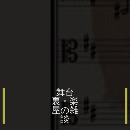
舞台
裏・楽
屋の雑
談