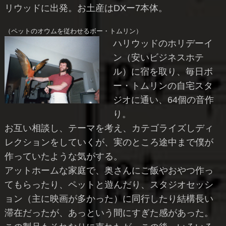
リウッドに出発。お土産はDXー7本体。
（ペットのオウムを従わせるボー・トムリン）
ハリウッドのホリデーイ
ン（安いビジネスホテ
ル）に宿を取り、毎日ボ
ー・トムリンの自宅スタ
ジオに通い、64個の音作
り。
お互い相談し、テーマを考え、カテゴライズしディ
レクションをしていくが、実のところ途中まで僕が
作っていたような気がする。
アットホームな家庭で、奥さんにご飯やおやつ作っ
てもらったり、ペットと遊んだり、スタジオセッシ
ョン（主に映画が多かった）に同行したり結構長い
滞在だったが、あっという間にすぎた感があった。