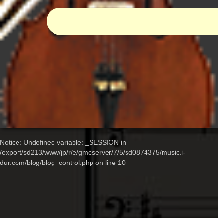
Notice
: Undefined variable: _SESSION in
/export/sd213/www/jp/r/e/gmoserver/7/5/sd0874375/music.i-
dur.com/blog/blog_control.php
on line
10