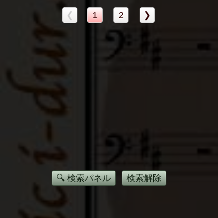
❮
1
2
❯
🔍 検索パネル
検索解除