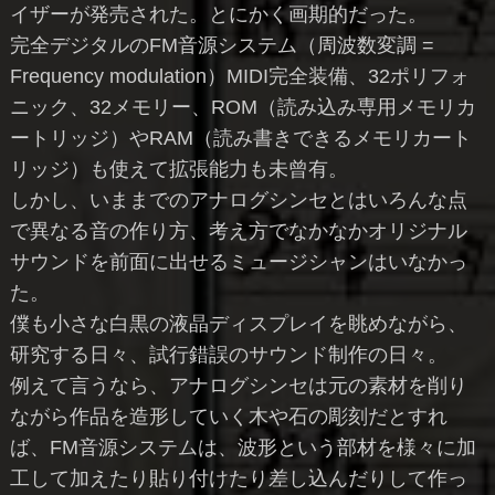
イザーが発売された。とにかく画期的だった。
完全デジタルのFM音源システム（周波数変調 =
Frequency modulation）MIDI完全装備、32ポリフォ
ニック、32メモリー、ROM（読み込み専用メモリカ
ートリッジ）やRAM（読み書きできるメモリカート
リッジ）も使えて拡張能力も未曾有。
しかし、いままでのアナログシンセとはいろんな点
で異なる音の作り方、考え方でなかなかオリジナル
サウンドを前面に出せるミュージシャンはいなかっ
た。
僕も小さな白黒の液晶ディスプレイを眺めながら、
研究する日々、試行錯誤のサウンド制作の日々。
例えて言うなら、アナログシンセは元の素材を削り
ながら作品を造形していく木や石の彫刻だとすれ
ば、FM音源システムは、波形という部材を様々に加
工して加えたり貼り付けたり差し込んだりして作っ