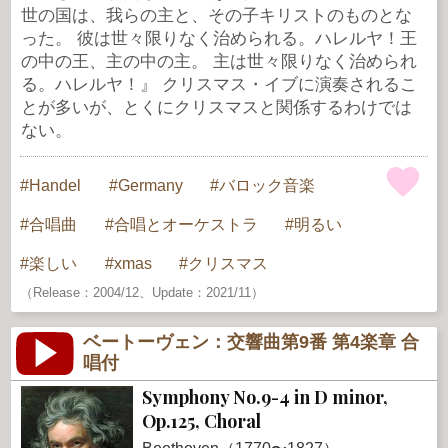
世の国は、我らの主と、その子キリストのものとな
った。 彼は世々限りなく治められる。ハレルヤ！王
の中の王、主の中の主。 主は世々限りなく治められ
る。ハレルヤ！』 クリスマス・イブに演奏されるこ
とが多いが、とくにクリスマスと関係するわけでは
ない。
Handel
Germany
バロック音楽
合唱曲
合唱とオーケストラ
明るい
楽しい
xmas
クリスマス
（Release：2004/12、Update：2021/11）
ベートーヴェン：交響曲第9番 第4楽章 合
唱付
Symphony No.9-4 in D minor,
Op.125, Choral