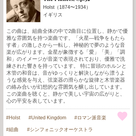
Holst（1874〜1934）
イギリス
この曲は、組曲全体の中で2曲目に位置し、静かで優
雅な雰囲気を持つ楽曲です。「火星—戦争をもたら
す者」の激しさから一転し、神秘的で夢のような音
楽が広がります。金星が象徴する「愛」「美」「調
和」のイメージが音楽で表現されており、優雅で洗
練された響きを持っています。 特に冒頭のホルンと
木管の和音は、音がゆっくりと解決しながら漂うよ
うな感覚を与え、弦楽器の滑らかな旋律と木管楽器
の絡み合いが幻想的な雰囲気を醸し出しています。
この楽曲を聴くと、静かで美しい宇宙の広がりと、
心の平安を表しています。
Holst
United Kingdom
ロマン派音楽
組曲
シンフォニックオーケストラ