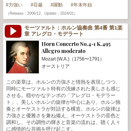
力強い
荘厳
躍動
年末年始
（Release：2006/12、Update：2024/01）
モーツァルト：ホルン協奏曲 第4番 第1楽
章 アレグロ・モデラート
Horn Concerto No.4-1 K.495
Allegro moderato
Mozart (W.A.)（1756〜1791）
オーストリア
この楽章は、ホルンの力強さと情熱を表現しつつ、
同時にモーツァルト特有の洗練された美しさも感じ
させる。穏やかなテンポの「アレグロ・モデラー
ト」、美しいホルンの旋律が中心にあり、ホルン独
奏とオーケストラが対話する構造。ホルンの旋律は
力強さと優雅さを兼ね備え、オーケストラの音色と
調和し、その調性の輝きと音楽の流れは、聴く人々
に感情的な共鳴を呼び起こす。