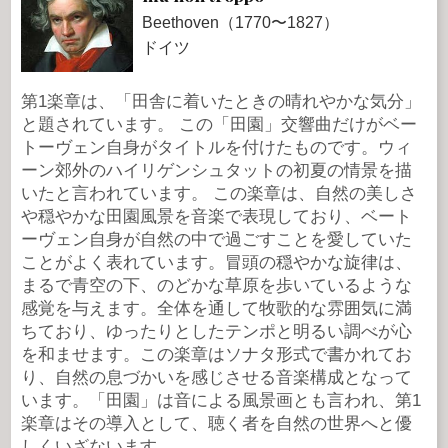
Beethoven（1770〜1827）
ドイツ
第1楽章は、「田舎に着いたときの晴れやかな気分」
と題されています。 この「田園」交響曲だけがベー
トーヴェン自身がタイトルを付けたものです。ウィ
ーン郊外のハイリゲンシュタットの初夏の情景を描
いたと言われています。 この楽章は、自然の美しさ
や穏やかな田園風景を音楽で表現しており、ベート
ーヴェン自身が自然の中で過ごすことを愛していた
ことがよく表れています。冒頭の穏やかな旋律は、
まるで青空の下、のどかな草原を歩いているような
感覚を与えます。全体を通して牧歌的な雰囲気に満
ちており、ゆったりとしたテンポと明るい調べが心
を和ませます。この楽章はソナタ形式で書かれてお
り、自然の息づかいを感じさせる音楽構成となって
います。「田園」は音による風景画とも言われ、第1
楽章はその導入として、聴く者を自然の世界へと優
しくいざないます。