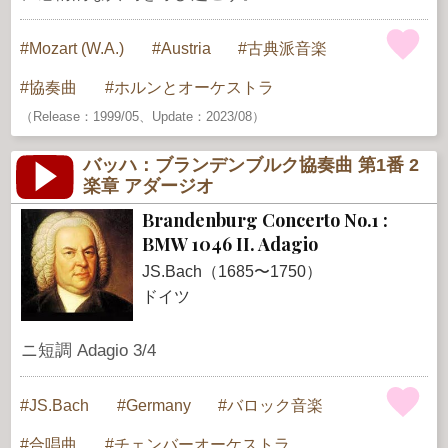
Mozart (W.A.)
Austria
古典派音楽
協奏曲
ホルンとオーケストラ
（Release：1999/05、Update：2023/08）
バッハ：ブランデンブルク協奏曲 第1番 2
楽章 アダージオ
Brandenburg Concerto No.1 :
BMW 1046 II. Adagio
JS.Bach（1685〜1750）
ドイツ
ニ短調 Adagio 3/4
JS.Bach
Germany
バロック音楽
合唱曲
チェンバーオーケストラ