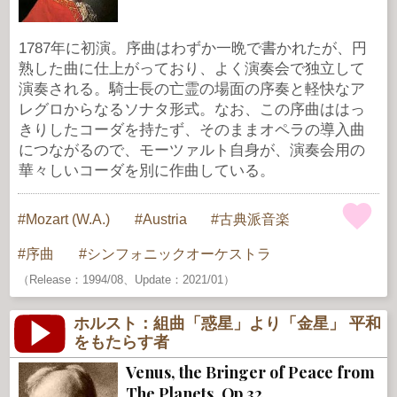
1787年に初演。序曲はわずか一晩で書かれたが、円
熟した曲に仕上がっており、よく演奏会で独立して
演奏される。騎士長の亡霊の場面の序奏と軽快なア
レグロからなるソナタ形式。なお、この序曲ははっ
きりしたコーダを持たず、そのままオペラの導入曲
につながるので、モーツァルト自身が、演奏会用の
華々しいコーダを別に作曲している。
Mozart (W.A.)
Austria
古典派音楽
序曲
シンフォニックオーケストラ
（Release：1994/08、Update：2021/01）
ホルスト：組曲「惑星」より「金星」 平和
をもたらす者
Venus, the Bringer of Peace from
The Planets, Op.32