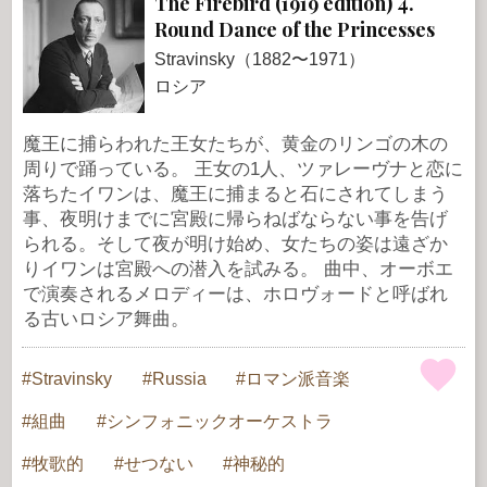
The Firebird (1919 edition) 4.
Round Dance of the Princesses
Stravinsky（1882〜1971）
ロシア
魔王に捕らわれた王女たちが、黄金のリンゴの木の
周りで踊っている。 王女の1人、ツァレーヴナと恋に
落ちたイワンは、魔王に捕まると石にされてしまう
事、夜明けまでに宮殿に帰らねばならない事を告げ
られる。そして夜が明け始め、女たちの姿は遠ざか
りイワンは宮殿への潜入を試みる。 曲中、オーボエ
で演奏されるメロディーは、ホロヴォードと呼ばれ
る古いロシア舞曲。
Stravinsky
Russia
ロマン派音楽
組曲
シンフォニックオーケストラ
牧歌的
せつない
神秘的