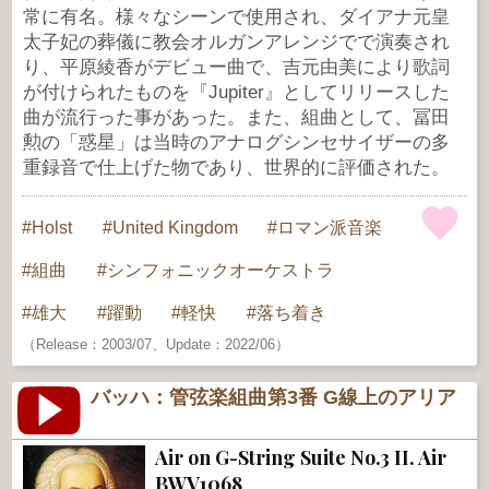
常に有名。様々なシーンで使用され、ダイアナ元皇
太子妃の葬儀に教会オルガンアレンジでで演奏され
り、平原綾香がデビュー曲で、吉元由美により歌詞
が付けられたものを『Jupiter』としてリリースした
曲が流行った事があった。また、組曲として、冨田
勲の「惑星」は当時のアナログシンセサイザーの多
重録音で仕上げた物であり、世界的に評価された。
Holst
United Kingdom
ロマン派音楽
組曲
シンフォニックオーケストラ
雄大
躍動
軽快
落ち着き
（Release：2003/07、Update：2022/06）
バッハ：管弦楽組曲第3番 G線上のアリア
Air on G-String Suite No.3 II. Air
BWV1068