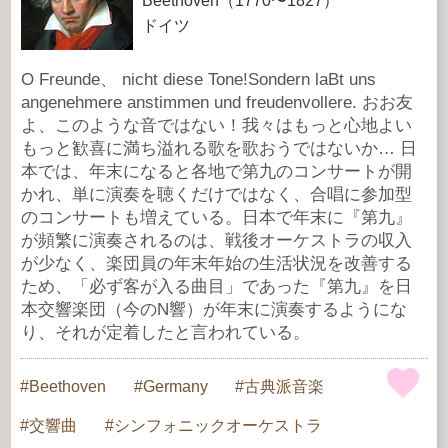
Beethoven（1770〜1827）
ドイツ
O Freunde、 nicht diese Tone!Sondern laBt uns
angenehmere anstimmen und freudenvollere. おお友
よ、このような音ではない！我々はもっと心地よい
もっと歓喜に満ち溢れる歌を歌おうではないか… 日
本では、年末になると各地で第九のコンサートが開
かれ、単に演奏を聴くだけではなく、合唱に参加型
のコンサートも増えている。日本で年末に『第九』
が頻繁に演奏されるのは、戦後オーケストラの収入
が少なく、楽団員の年末年始の生活状況を改善する
ため、「必ず客が入る曲目」であった『第九』を日
本交響楽団（今のN響）が年末に演奏するようにな
り、それが定着したと言われている。
Beethoven
Germany
古典派音楽
交響曲
シンフォニックオーケストラ