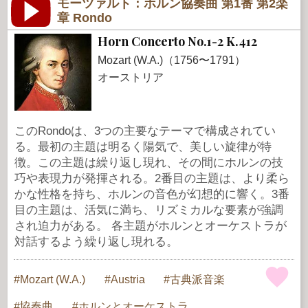
モーツァルト：ホルン協奏曲 第1番 第2楽
章 Rondo
Horn Concerto No.1-2 K.412
Mozart (W.A.)（1756〜1791）
オーストリア
このRondoは、3つの主要なテーマで構成されてい
る。最初の主題は明るく陽気で、美しい旋律が特
徴。この主題は繰り返し現れ、その間にホルンの技
巧や表現力が発揮される。2番目の主題は、より柔ら
かな性格を持ち、ホルンの音色が幻想的に響く。3番
目の主題は、活気に満ち、リズミカルな要素が強調
され迫力がある。 各主題がホルンとオーケストラが
対話するよう繰り返し現れる。
Mozart (W.A.)
Austria
古典派音楽
協奏曲
ホルンとオーケストラ