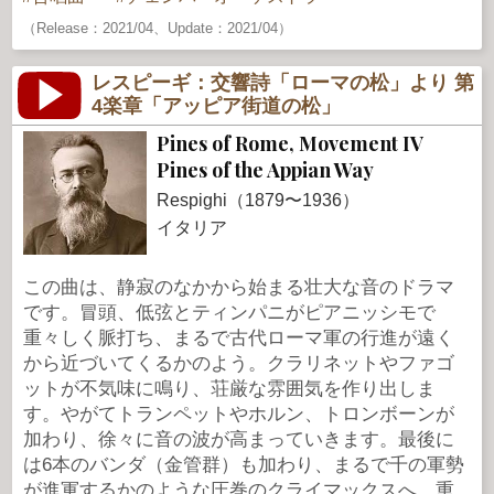
（Release：2021/04、Update：2021/04）
レスピーギ：交響詩「ローマの松」より 第
4楽章「アッピア街道の松」
Pines of Rome, Movement IV
Pines of the Appian Way
Respighi（1879〜1936）
イタリア
この曲は、静寂のなかから始まる壮大な音のドラマ
です。冒頭、低弦とティンパニがピアニッシモで
重々しく脈打ち、まるで古代ローマ軍の行進が遠く
から近づいてくるかのよう。クラリネットやファゴ
ットが不気味に鳴り、荘厳な雰囲気を作り出しま
す。やがてトランペットやホルン、トロンボーンが
加わり、徐々に音の波が高まっていきます。最後に
は6本のバンダ（金管群）も加わり、まるで千の軍勢
が進軍するかのような圧巻のクライマックスへ。重