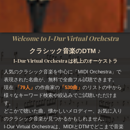
Welcome to I-Dur Virtual Orchestra
クラシック音楽のDTM ♪
I-Dur Virtual Orchestra
は机上のオーケストラ
人気のクラシック音楽を中心に「
MIDI Orchestra
」で
表現された名曲が、無料で全曲フル試聴できます。
現在
79人
の作曲家の
530曲
のリストの中から
様々なキーワード検索や絞込みでご試聴いただけま
す。
どこかで聴いた曲、懐かしいメロディー、お気に入り
のクラシック音楽が見つかるかもしれません。
I-Dur Virtual Orchestraは、MIDIとDTMでどこまで音楽