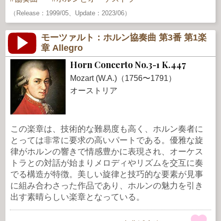
（Release：1999/05、Update：2023/06）
モーツァルト：ホルン協奏曲 第3番 第1楽
章 Allegro
Horn Concerto No.3-1 K.447
Mozart (W.A.)（1756〜1791）
オーストリア
この楽章は、技術的な難易度も高く、ホルン奏者に
とっては非常に要求の高いパートである。優雅な旋
律がホルンの響きで情感豊かに表現され、オーケス
トラとの対話が始まりメロディやリズムを交互に奏
でる構造が特徴。美しい旋律と技巧的な要素が見事
に組み合わさった作品であり、ホルンの魅力を引き
出す素晴らしい楽章となっている。