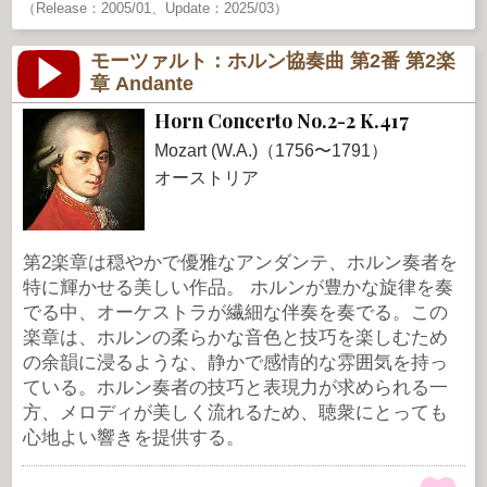
（Release：2005/01、Update：2025/03）
モーツァルト：ホルン協奏曲 第2番 第2楽
章 Andante
Horn Concerto No.2-2 K.417
Mozart (W.A.)（1756〜1791）
オーストリア
第2楽章は穏やかで優雅なアンダンテ、ホルン奏者を
特に輝かせる美しい作品。 ホルンが豊かな旋律を奏
でる中、オーケストラが繊細な伴奏を奏でる。この
楽章は、ホルンの柔らかな音色と技巧を楽しむため
の余韻に浸るような、静かで感情的な雰囲気を持っ
ている。ホルン奏者の技巧と表現力が求められる一
方、メロディが美しく流れるため、聴衆にとっても
心地よい響きを提供する。