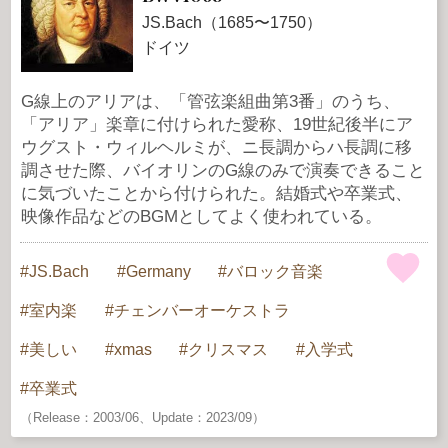
JS.Bach（1685〜1750）
ドイツ
G線上のアリアは、「管弦楽組曲第3番」のうち、
「アリア」楽章に付けられた愛称、19世紀後半にア
ウグスト・ウィルヘルミが、ニ長調からハ長調に移
調させた際、バイオリンのG線のみで演奏できること
に気づいたことから付けられた。結婚式や卒業式、
映像作品などのBGMとしてよく使われている。
JS.Bach
Germany
バロック音楽
室内楽
チェンバーオーケストラ
美しい
xmas
クリスマス
入学式
卒業式
（Release：2003/06、Update：2023/09）