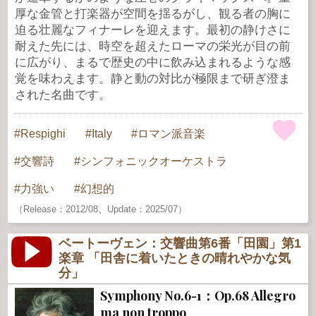
厚な金管と打楽器が空間を揺るがし、観る者の胸に
迫る壮麗なフィナーレを迎えます。最初の静けさに
耐えた先には、時空を超えたローマの栄光が目の前
に広がり、まるで歴史の中に飲み込まれるような感
覚を味わえます。静と動の対比が極限まで研ぎ澄ま
された名曲です。
Respighi
Italy
ロマン派音楽
交響詩
シンフォニックオーケストラ
力強い
幻想的
（Release：2012/08、Update：2025/07）
ベートーヴェン：交響曲第6番「田園」第1
楽章 「田舎に着いたときの晴れやかな気
分」
Symphony No.6-1：Op.68 Allegro
ma non troppo