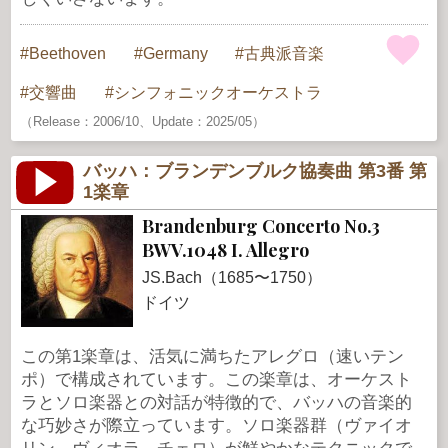
Beethoven
Germany
古典派音楽
交響曲
シンフォニックオーケストラ
（Release：2006/10、Update：2025/05）
バッハ：ブランデンブルク協奏曲 第3番 第
1楽章
Brandenburg Concerto No.3
BWV.1048 I. Allegro
JS.Bach（1685〜1750）
ドイツ
この第1楽章は、活気に満ちたアレグロ（速いテン
ポ）で構成されています。この楽章は、オーケスト
ラとソロ楽器との対話が特徴的で、バッハの音楽的
な巧妙さが際立っています。ソロ楽器群（ヴァイオ