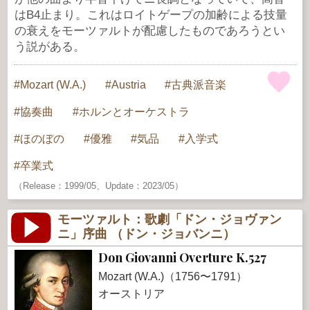
はB4止まり。これはロイトゲープの加齢による技量
の衰えをモーツァルトが配慮したものであろうとい
う説がある。
Mozart (W.A.)
Austria
古典派音楽
協奏曲
ホルンとオーケストラ
ほのぼの
優雅
気品
入学式
卒業式
（Release：1999/05、Update：2023/05）
モーツァルト：歌劇「ドン・ジョヴァン
ニ」序曲 （ドン・ジョバンニ）
Don Giovanni Overture K.527
Mozart (W.A.)（1756〜1791）
オーストリア