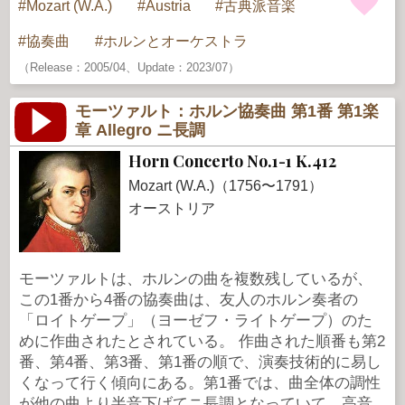
Mozart (W.A.)
Austria
古典派音楽
協奏曲
ホルンとオーケストラ
（Release：2005/04、Update：2023/07）
モーツァルト：ホルン協奏曲 第1番 第1楽
章 Allegro ニ長調
Horn Concerto No.1-1 K.412
Mozart (W.A.)（1756〜1791）
オーストリア
モーツァルトは、ホルンの曲を複数残しているが、
この1番から4番の協奏曲は、友人のホルン奏者の
「ロイトゲープ」（ヨーゼフ・ライトゲープ）のた
めに作曲されたとされている。 作曲された順番も第2
番、第4番、第3番、第1番の順で、演奏技術的に易し
くなって行く傾向にある。第1番では、曲全体の調性
が他の曲より半音下げてニ長調となっていて、高音