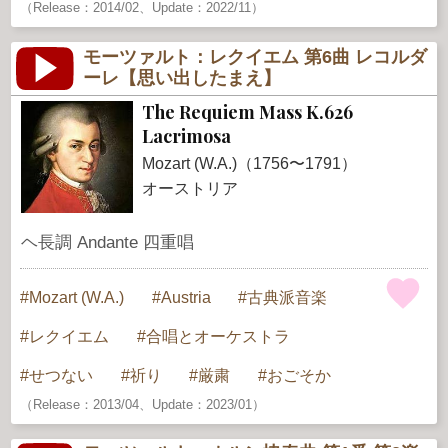
（Release：2014/02、Update：2022/11）
モーツァルト：レクイエム 第6曲 レコルダ
ーレ【思い出したまえ】
The Requiem Mass K.626
Lacrimosa
Mozart (W.A.)（1756〜1791）
オーストリア
ヘ長調 Andante 四重唱
Mozart (W.A.)
Austria
古典派音楽
レクイエム
合唱とオーケストラ
せつない
祈り
厳粛
おごそか
（Release：2013/04、Update：2023/01）