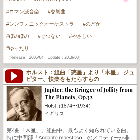
ロマン派音楽
交響曲
シンフォニックオーケストラ
のどか
ほのぼの
せつない
やさしい
ゆったり
（Release：2005/04、Update：2019/08）
ホルスト：組曲「惑星」より「木星」 ジュ
ピター、快楽をもたらすもの
Jupiter, the Bringer of Jollity from
The Planets, Op.32
Holst（1874〜1934）
イギリス
第4曲「木星」。組曲中、最もよく知られている曲。
特に中間部「Andante maestoso」のメロディーが非