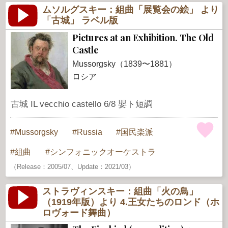
ムソルグスキー：組曲「展覧会の絵」 より
「古城」 ラベル版
Pictures at an Exhibition. The Old
Castle
Mussorgsky（1839〜1881）
ロシア
古城 IL vecchio castello 6/8 嬰ト短調
Mussorgsky
Russia
国民楽派
組曲
シンフォニックオーケストラ
（Release：2005/07、Update：2021/03）
ストラヴィンスキー：組曲「火の鳥」
（1919年版）より 4.王女たちのロンド（ホ
ロヴォード舞曲）