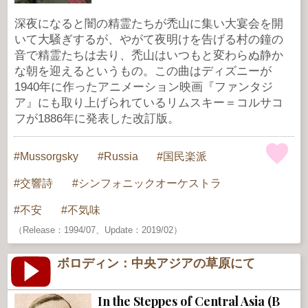
深夜になると闇の精霊たちが禿山に集い大宴会を開
いて大騒ぎするが、やがて夜明けを告げる村の鐘の
音で精霊たちは去り、禿山はいつもと変わらぬ静か
な朝を迎えるというもの。この曲はディズニーが
1940年に作ったアニメーション映画『ファンタジ
ア』にも取り上げられているリムスキー＝コルサコ
フが1886年に発表した改訂版。
Mussorgsky
Russia
国民楽派
交響詩
シンフォニックオーケストラ
不安
不気味
（Release：1994/07、Update：2019/02）
ボロディン：中央アジアの草原にて
In the Steppes of Central Asia (В