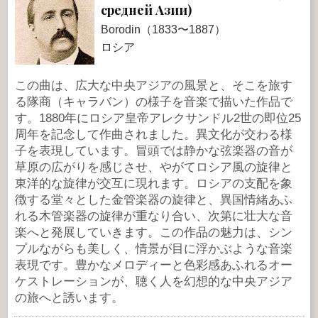
средней Азии)
Borodin（1833〜1887）
ロシア
この曲は、広大な中央アジアの風景と、そこを旅す
る隊商（キャラバン）の様子を音楽で描いた作品で
す。1880年にロシア皇帝アレクサンドル2世の即位25
周年を記念して作曲されました。異文化が交わる様
子を表現しています。冒頭では静かな弦楽器の音が
草原の広がりを感じさせ、やがてロシア風の旋律と
東洋的な旋律が交互に現れます。ロシアの支配を象
徴する堂々とした金管楽器の旋律と、異国情緒あふ
れる木管楽器の旋律が重なり合い、次第に壮大な音
楽へと発展していきます。この作品の魅力は、シン
プルながらも美しく、情景が目に浮かぶような音楽
表現です。豊かなメロディーと色彩感あふれるオー
ケストレーションが、聴く人を幻想的な中央アジア
の旅へと誘います。