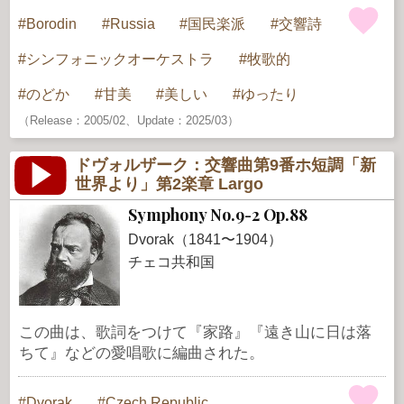
Borodin
Russia
国民楽派
交響詩
シンフォニックオーケストラ
牧歌的
のどか
甘美
美しい
ゆったり
（Release：2005/02、Update：2025/03）
ドヴォルザーク：交響曲第9番ホ短調「新
世界より」第2楽章 Largo
Symphony No.9-2 Op.88
Dvorak（1841〜1904）
チェコ共和国
この曲は、歌詞をつけて『家路』『遠き山に日は落
ちて』などの愛唱歌に編曲された。
Dvorak
Czech Republic