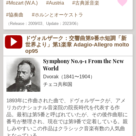
Mozart (W.A.)
Austria
古典派音楽
協奏曲
ホルンとオーケストラ
（Release：2009/03、Update：2023/06）
ドヴォルザーク：交響曲第9番ホ短調「新
世界より」第1楽章 Adagio-Allegro molto
op95
Symphony No.9-1 From the New
World
Dvorak（1841〜1904）
チェコ共和国
1893年に作曲された曲で、ドヴォルザークが、アメ
リカのナショナル音楽院の院長時代を代表する作
品。最初は第5番と呼ばれていたが、その後作曲順に
番号が整理され、現在では第9番で定着している。親
しみやすいこの作品はクラシック音楽有数の人気曲
となっている。